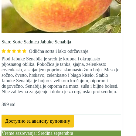
Stare Sorte Sadnica Jabuke Senabija
Odlična sorta i lako održavanje.
Plod Jabuke Senabija je srednje krupna i okruglasto
pljosnatog oblika. Pokožica je tanka, sjajna, zelenkasto
crvenkasta, a stajanjem poprima slamnasto žutu boju. Meso je
sočno, čvrsto, hrskavo, zelenkasto i blago kiselo. Stablo
Jabuke Senabija je bujno s velikom krošnjom, otporno i
dugovečno. Senabija je otporna na mraz, sušu i biljne bolesti.
Nije zahtevna za gajenje i dobra je za organsku proizvodnju.
399
rsd
Доступно за авансну куповину
Vreme sazrevanja: Sredina septembra