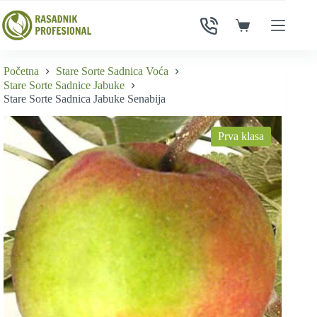
Skip
to
Shopping
content
cart
Početna
Stare Sorte Sadnica Voća
Stare Sorte Sadnice Jabuke
Stare Sorte Sadnica Jabuke Senabija
Prva klasa