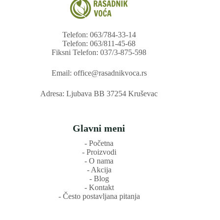
Telefon: 063/784-33-14
Telefon: 063/811-45-68
Fiksni Telefon: 037/3-875-598
Email: office@rasadnikvoca.rs
Adresa: Ljubava BB 37254 Kruševac
Glavni meni
‐ Početna
‐ Proizvodi
‐ O nama
‐ Akcija
‐ Blog
‐ Kontakt
‐ Često postavljana pitanja