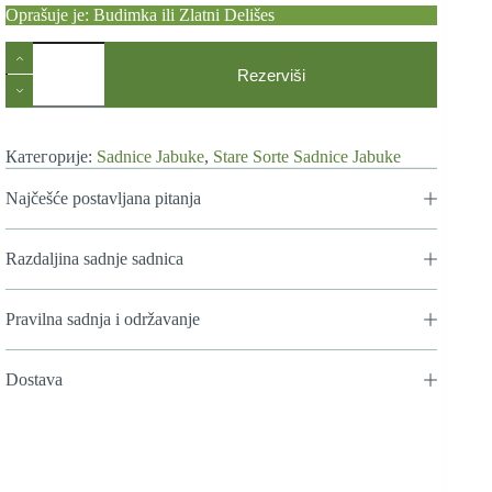
Oprašuje je: Budimka ili Zlatni Delišes
Stare
Sorte
Rezerviši
Sadnica
Jabuke
Senabija
количина
Категорије:
Sadnice Jabuke
,
Stare Sorte Sadnice Jabuke
Najčešće postavljana pitanja
Razdaljina sadnje sadnica
Pravilna sadnja i održavanje
Dostava