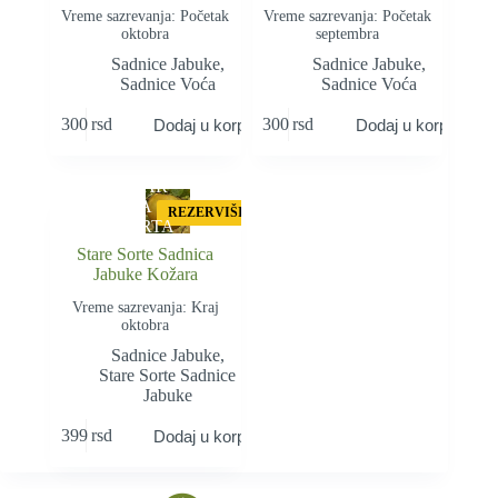
Vreme sazrevanja: Početak
Vreme sazrevanja: Početak
oktobra
septembra
Sadnice Jabuke
,
Sadnice Jabuke
,
Sadnice Voća
Sadnice Voća
300
rsd
300
rsd
Dodaj u korpu
Dodaj u korpu
STAR
A
REZERVIŠI
SORTA
Stare Sorte Sadnica
Jabuke Kožara
Vreme sazrevanja: Kraj
oktobra
Sadnice Jabuke
,
Stare Sorte Sadnice
Jabuke
399
rsd
Dodaj u korpu