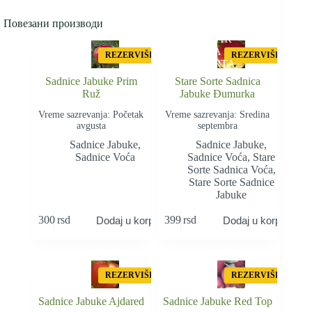
Повезани производи
STAR
A
REZERVIŠI
REZERVIŠI
SORTA
Sadnice Jabuke Prim
Stare Sorte Sadnica
Ruž
Jabuke Đumurka
Vreme sazrevanja: Početak
Vreme sazrevanja: Sredina
avgusta
septembra
Sadnice Jabuke
,
Sadnice Jabuke
,
Sadnice Voća
Sadnice Voća
,
Stare
Sorte Sadnica Voća
,
Stare Sorte Sadnice
Jabuke
300
rsd
399
rsd
Dodaj u korpu
Dodaj u korpu
REZERVIŠI
REZERVIŠI
Sadnice Jabuke Ajdared
Sadnice Jabuke Red Top