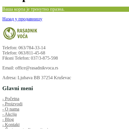
Ваша корпа је тренутно празна.
Назад у продавницу
Telefon: 063/784-33-14
Telefon: 063/811-45-68
Fiksni Telefon: 037/3-875-598
Email: office@rasadnikvoca.rs
Adresa: Ljubava BB 37254 Kruševac
Glavni meni
‐ Početna
‐ Proizvodi
‐ O nama
‐ Akcija
‐ Blog
‐ Kontakt