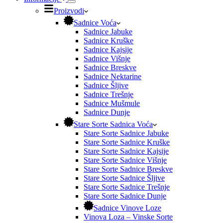
Proizvodi
Sadnice Voća
Sadnice Jabuke
Sadnice Kruške
Sadnice Kajsije
Sadnice Višnje
Sadnice Breskve
Sadnice Nektarine
Sadnice Šljive
Sadnice Trešnje
Sadnice Mušmule
Sadnice Dunje
Stare Sorte Sadnica Voća
Stare Sorte Sadnice Jabuke
Stare Sorte Sadnice Kruške
Stare Sorte Sadnice Kajsije
Stare Sorte Sadnice Višnje
Stare Sorte Sadnice Breskve
Stare Sorte Sadnice Šljive
Stare Sorte Sadnice Trešnje
Stare Sorte Sadnice Dunje
Sadnice Vinove Loze
Vinova Loza – Vinske Sorte