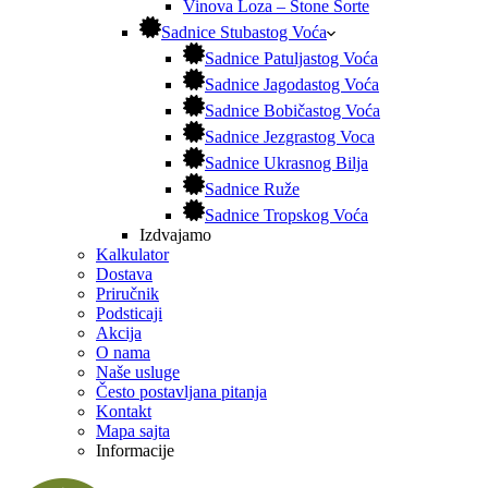
Vinova Loza – Stone Sorte
Sadnice Stubastog Voća
Sadnice Patuljastog Voća
Sadnice Jagodastog Voća
Sadnice Bobičastog Voća
Sadnice Jezgrastog Voca
Sadnice Ukrasnog Bilja
Sadnice Ruže
Sadnice Tropskog Voća
Izdvajamo
Kalkulator
Dostava
Priručnik
Podsticaji
Akcija
O nama
Naše usluge
Često postavljana pitanja
Kontakt
Mapa sajta
Informacije