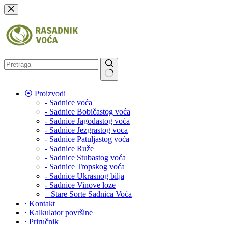
Skip
to
content
No
⦿ Proizvodi
results
‐ Sadnice voća
‐ Sadnice Bobičastog voća
‐ Sadnice Jagodastog voća
‐ Sadnice Jezgrastog voca
‐ Sadnice Patuljastog voća
‐ Sadnice Ruže
‐ Sadnice Stubastog voća
‐ Sadnice Tropskog voća
‐ Sadnice Ukrasnog bilja
‐ Sadnice Vinove loze
– Stare Sorte Sadnica Voća
· Kontakt
· Kalkulator površine
· Priručnik