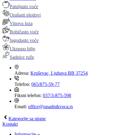
Patuljasto voće
Orašasti plodovi
Vinova loza
Bobičasto voće
Jagodasto voće
Ukrasno bilje
Sadnice ruže
Adresa:
Kruševac, Ljubava BB 37254
Telefon:
065/875-59-77
Fiksni telefon:
037/3-875-598
Email:
office@rasadnikvoca.rs
Kategorije sa strane
Kontakt
Informacije