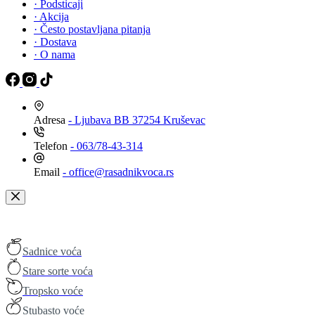
· Podsticaji
· Akcija
· Često postavljana pitanja
· Dostava
· O nama
Adresa
- Ljubava BB 37254 Kruševac
Telefon
- 063/78-43-314
Email
- office@rasadnikvoca.rs
Sadnice voća
Stare sorte voća
Tropsko voće
Stubasto voće