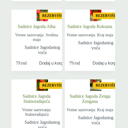
REZERVIŠI
REZERVIŠI
Sadnice Jagoda Alba
Sadnice Jagoda Roksana
Vreme sazrevanja: Sredina
Vreme sazrevanja: Kraj maja
maja
Sadnice Jagodastog
Sadnice Jagodastog
voća
voća
79
rsd
79
rsd
Dodaj u korpu
Dodaj u korpu
REZERVIŠI
REZERVIŠI
Sadnice Jagoda
Sadnice Jagoda Zenga
Stalnorađajuća
Zengana
Vreme sazrevanja:
Vreme sazrevanja: Kraj maja
Stalnorađajuća
Sadnice Jagodastog
Sadnice Jagodastog
voća
voća