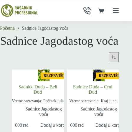
Skip
to
Shopping
content
cart
Početna
Sadnice Jagodastog voća
Sadnice Jagodastog voća
REZERVIŠI
REZERVIŠI
Sadnice Duda – Beli
Sadnice Duda – Crni
Dud
Dud
Vreme sazrevanja: Početak jula
Vreme sazrevanja: Kraj juna
Sadnice Jagodastog
Sadnice Jagodastog
voća
voća
600
rsd
600
rsd
Dodaj u korpu
Dodaj u korpu