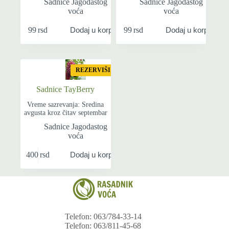
Sadnice Jagodastog
Sadnice Jagodastog
voća
voća
99
rsd
99
rsd
Dodaj u korpu
Dodaj u korpu
REZERVIŠI
Sadnice TayBerry
Vreme sazrevanja: Sredina
avgusta kroz čitav septembar
Sadnice Jagodastog
voća
400
rsd
Dodaj u korpu
Telefon: 063/784-33-14
Telefon: 063/811-45-68