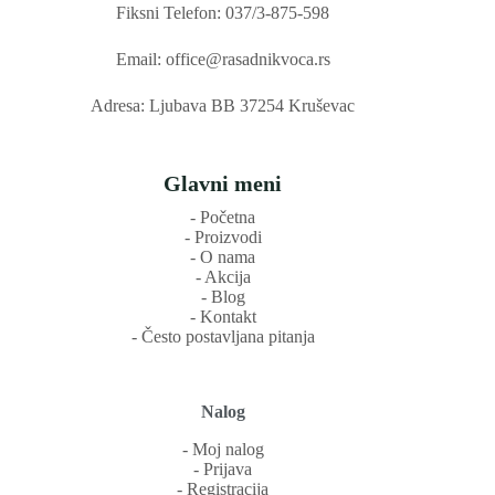
Fiksni Telefon: 037/3-875-598
Email: office@rasadnikvoca.rs
Adresa: Ljubava BB 37254 Kruševac
Glavni meni
‐ Početna
‐ Proizvodi
‐ O nama
‐ Akcija
‐ Blog
‐ Kontakt
‐ Često postavljana pitanja
Nalog
‐ Moj nalog
‐ Prijava
‐ Registracija