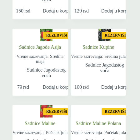
150
rsd
129
rsd
Dodaj u korpu
Dodaj u korpu
REZERVIŠI
REZERVIŠI
Sadnice Jagode Asija
Sadnice Kupine
Vreme sazrevanja: Sredina
Vreme sazrevanja: Sredina jula
maja
Sadnice Jagodastog
Sadnice Jagodastog
voća
voća
79
rsd
100
rsd
Dodaj u korpu
Dodaj u korpu
REZERVIŠI
REZERVIŠI
Sadnice Maline
Sadnice Maline Polana
Vreme sazrevanja: Početak jula
Vreme sazrevanja: Početak jula