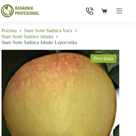
Skip
to
Shopping
content
cart
Početna
Stare Sorte Sadnica Voća
Stare Sorte Sadnice Jabuke
Stare Sorte Sadnica Jabuke Lepocvetka
Prva klasa