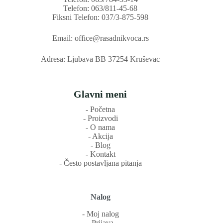
Telefon: 063/811-45-68
Fiksni Telefon: 037/3-875-598
Email: office@rasadnikvoca.rs
Adresa: Ljubava BB 37254 Kruševac
Glavni meni
‐ Početna
‐ Proizvodi
‐ O nama
‐ Akcija
‐ Blog
‐ Kontakt
‐ Često postavljana pitanja
Nalog
‐ Moj nalog
‐ Prijava