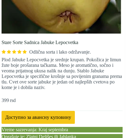
Stare Sorte Sadnica Jabuke Lepocvetka
Odlična sorta i lako održavanje.
Plod Jabuke Lepocvetka je srednje krupan. Pokožica je limun
žute boje prošarana tačkama. Meso je aromatično, sočno i
veoma prijatnog ukusa nalik na dunju. Stablo Jabuke
Lepocvetka je specifične krošnje sa povijenim granama prema
tlu. Cvet ove sorte jabuke je jedan od najlepših cvetova po
kome je i dobila naziv.
399
rsd
Доступно за авансну куповину
Vreme sazrevanja: Kraj septembra
Oprašuje je: Zlatni Delišes ili Jablanka