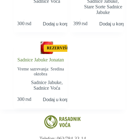
Sadnice Voća
Sadnice Jabuke
,
Stare Sorte Sadnice
Jabuke
300
rsd
399
rsd
Dodaj u korpu
Dodaj u korpu
REZERVIŠI
Sadnice Jabuke Jonatan
Vreme sazrevanja: Sredina
oktobra
Sadnice Jabuke
,
Sadnice Voća
300
rsd
Dodaj u korpu
Telefon: 063/784-33-14