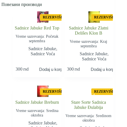
Повезани производи
REZERVIŠI
REZERVIŠI
Sadnice Jabuke Red Top
Sadnice Jabuke Zlatni
Delišes Klon B
Vreme sazrevanja: Početak
septembra
Vreme sazrevanja: Kraj
septembra
Sadnice Jabuke
,
Sadnice Voća
Sadnice Jabuke
,
Sadnice Voća
300
rsd
300
rsd
Dodaj u korpu
Dodaj u korpu
STAR
A
REZERVIŠI
REZERVIŠI
SORTA
Sadnice Jabuke Breburn
Stare Sorte Sadnica
Jabuke Đulabija
Vreme sazrevanja: Sredina
oktobra
Vreme sazrevanja: Sredinom
oktobra
Sadnice Jabuke
,