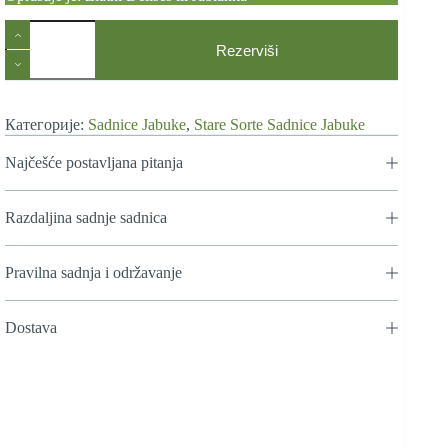
Stare
Sorte
Rezerviši
Sadnica
Jabuke
Lepocvetka
количина
Категорије:
Sadnice Jabuke
,
Stare Sorte Sadnice Jabuke
Najčešće postavljana pitanja
Razdaljina sadnje sadnica
Pravilna sadnja i održavanje
Dostava