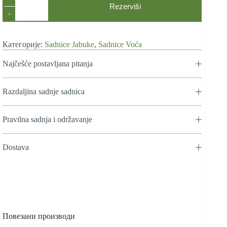
Jabuke
Rezerviši
Breburn
количина
Категорије:
Sadnice Jabuke
,
Sadnice Voća
Najčešće postavljana pitanja
Razdaljina sadnje sadnica
Pravilna sadnja i održavanje
Dostava
Повезани производи