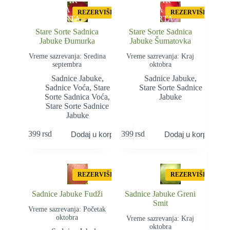
STAR
STAR
A
A
REZERVIŠI
REZERVIŠI
SORTA
SORTA
Stare Sorte Sadnica
Stare Sorte Sadnica
Jabuke Đumurka
Jabuke Šumatovka
Vreme sazrevanja: Sredina
Vreme sazrevanja: Kraj
septembra
oktobra
Sadnice Jabuke
,
Sadnice Jabuke
,
Sadnice Voća
,
Stare
Stare Sorte Sadnice
Sorte Sadnica Voća
,
Jabuke
Stare Sorte Sadnice
Jabuke
399
rsd
399
rsd
Dodaj u korpu
Dodaj u korpu
REZERVIŠI
REZERVIŠI
Sadnice Jabuke Fudži
Sadnice Jabuke Greni
Smit
Vreme sazrevanja: Početak
oktobra
Vreme sazrevanja: Kraj
oktobra