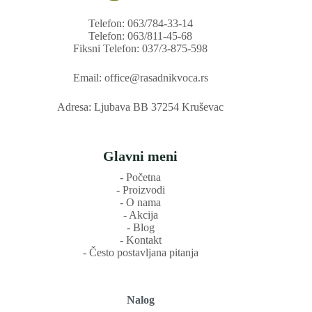
Telefon: 063/784-33-14
Telefon: 063/811-45-68
Fiksni Telefon: 037/3-875-598
Email: office@rasadnikvoca.rs
Adresa: Ljubava BB 37254 Kruševac
Glavni meni
‐ Početna
‐ Proizvodi
‐ O nama
‐ Akcija
‐ Blog
‐ Kontakt
‐ Često postavljana pitanja
Nalog