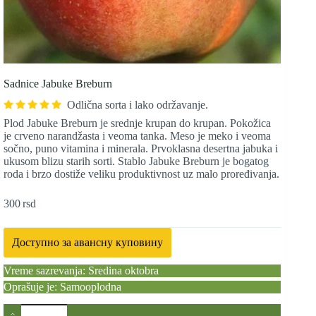
Sadnice Jabuke Breburn
Odlična sorta i lako održavanje.
Plod Jabuke Breburn je srednje krupan do krupan. Pokožica
je crveno narandžasta i veoma tanka. Meso je meko i veoma
sočno, puno vitamina i minerala. Prvoklasna desertna jabuka i
ukusom blizu starih sorti. Stablo Jabuke Breburn je bogatog
roda i brzo dostiže veliku produktivnost uz malo proređivanja.
300
rsd
Доступно за авансну куповину
Vreme sazrevanja: Sredina oktobra
Oprašuje je: Samooplodna
Sadnice