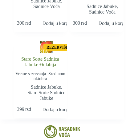
Sadnice Jabuke
,
Sadnice Voća
Sadnice Jabuke
,
Sadnice Voća
300
rsd
300
rsd
Dodaj u korpu
Dodaj u korpu
STAR
A
REZERVIŠI
SORTA
Stare Sorte Sadnica
Jabuke Đulabija
Vreme sazrevanja: Sredinom
oktobra
Sadnice Jabuke
,
Stare Sorte Sadnice
Jabuke
399
rsd
Dodaj u korpu