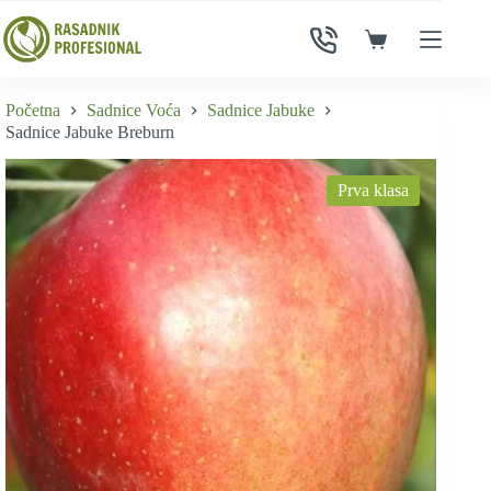
Skip
to
Shopping
content
cart
Početna
Sadnice Voća
Sadnice Jabuke
Sadnice Jabuke Breburn
Prva klasa