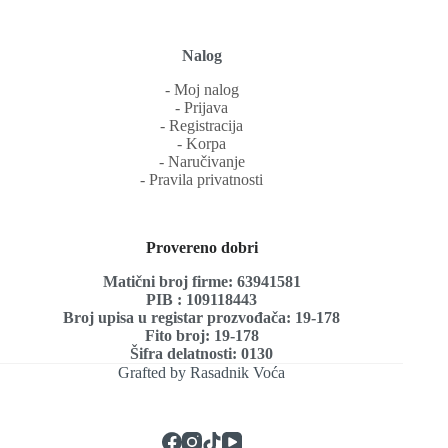
Nalog
‐ Moj nalog
‐ Prijava
‐ Registracija
‐ Korpa
‐ Naručivanje
‐ Pravila privatnosti
Provereno dobri
Matični broj firme: 63941581
PIB : 109118443
Broj upisa u registar prozvođača: 19-178
Fito broj: 19-178
Šifra delatnosti: 0130
Grafted by Rasadnik Voća