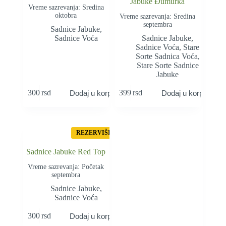
Jabuke Đumurka
Vreme sazrevanja: Sredina
oktobra
Vreme sazrevanja: Sredina
septembra
Sadnice Jabuke
,
Sadnice Voća
Sadnice Jabuke
,
Sadnice Voća
,
Stare
Sorte Sadnica Voća
,
Stare Sorte Sadnice
Jabuke
300
rsd
399
rsd
Dodaj u korpu
Dodaj u korpu
REZERVIŠI
Sadnice Jabuke Red Top
Vreme sazrevanja: Početak
septembra
Sadnice Jabuke
,
Sadnice Voća
300
rsd
Dodaj u korpu