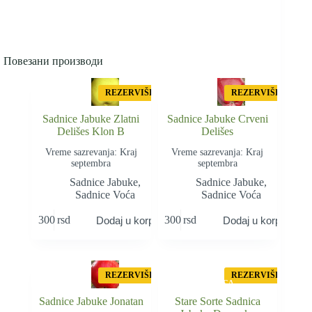
Повезани производи
REZERVIŠI
REZERVIŠI
Sadnice Jabuke Zlatni
Sadnice Jabuke Crveni
Delišes Klon B
Delišes
Vreme sazrevanja: Kraj
Vreme sazrevanja: Kraj
septembra
septembra
Sadnice Jabuke
,
Sadnice Jabuke
,
Sadnice Voća
Sadnice Voća
300
rsd
300
rsd
Dodaj u korpu
Dodaj u korpu
STAR
A
REZERVIŠI
REZERVIŠI
SORTA
Sadnice Jabuke Jonatan
Stare Sorte Sadnica