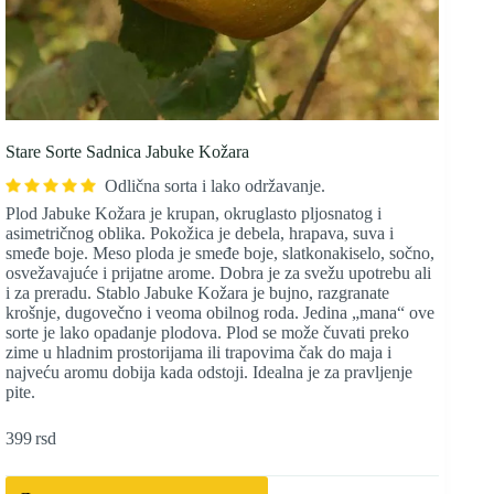
Stare Sorte Sadnica Jabuke Kožara
Odlična sorta i lako održavanje.
Plod Jabuke Kožara je krupan, okruglasto pljosnatog i
asimetričnog oblika. Pokožica je debela, hrapava, suva i
smeđe boje. Meso ploda je smeđe boje, slatkonakiselo, sočno,
osvežavajuće i prijatne arome. Dobra je za svežu upotrebu ali
i za preradu. Stablo Jabuke Kožara je bujno, razgranate
krošnje, dugovečno i veoma obilnog roda. Jedina „mana“ ove
sorte je lako opadanje plodova. Plod se može čuvati preko
zime u hladnim prostorijama ili trapovima čak do maja i
najveću aromu dobija kada odstoji. Idealna je za pravljenje
pite.
399
rsd