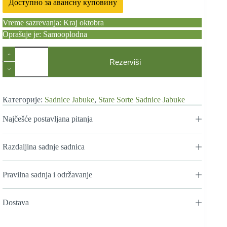
Доступно за авансну куповину
Vreme sazrevanja: Kraj oktobra
Oprašuje je: Samooplodna
Stare
Sorte
Rezerviši
Sadnica
Jabuke
Kožara
количина
Категорије:
Sadnice Jabuke
,
Stare Sorte Sadnice Jabuke
Najčešće postavljana pitanja
Razdaljina sadnje sadnica
Pravilna sadnja i održavanje
Dostava