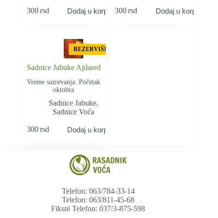
300
rsd
300
rsd
Dodaj u korpu
Dodaj u korpu
REZERVIŠI
Sadnice Jabuke Ajdared
Vreme sazrevanja: Početak
oktobra
Sadnice Jabuke
,
Sadnice Voća
300
rsd
Dodaj u korpu
Telefon: 063/784-33-14
Telefon: 063/811-45-68
Fiksni Telefon: 037/3-875-598