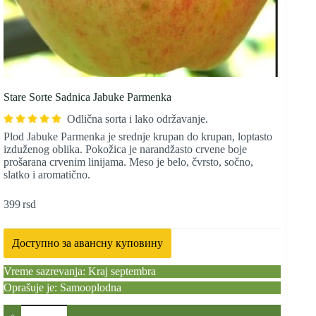
Stare Sorte Sadnica Jabuke Parmenka
Odlična sorta i lako održavanje.
Plod Jabuke Parmenka je srednje krupan do krupan, loptasto
izduženog oblika. Pokožica je narandžasto crvene boje
prošarana crvenim linijama. Meso je belo, čvrsto, sočno,
slatko i aromatično.
399
rsd
Доступно за авансну куповину
Vreme sazrevanja: Kraj septembra
Oprašuje je: Samooplodna
Stare