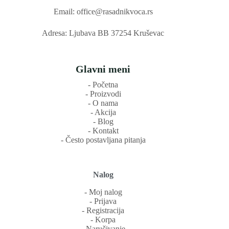
Email: office@rasadnikvoca.rs
Adresa: Ljubava BB 37254 Kruševac
Glavni meni
‐ Početna
‐ Proizvodi
‐ O nama
‐ Akcija
‐ Blog
‐ Kontakt
‐ Često postavljana pitanja
Nalog
‐ Moj nalog
‐ Prijava
‐ Registracija
‐ Korpa
‐ Naručivanje