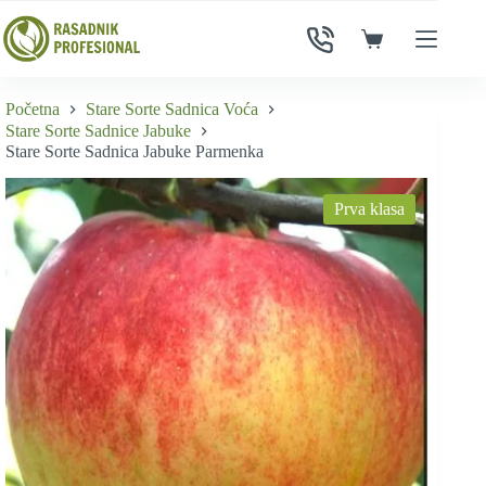
Skip
to
Shopping
content
cart
Početna
Stare Sorte Sadnica Voća
Stare Sorte Sadnice Jabuke
Stare Sorte Sadnica Jabuke Parmenka
Prva klasa