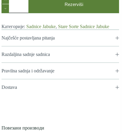
Sorte
Rezerviši
Sadnica
Jabuke
Parmenka
количина
Категорије:
Sadnice Jabuke
,
Stare Sorte Sadnice Jabuke
Najčešće postavljana pitanja
Razdaljina sadnje sadnica
Pravilna sadnja i održavanje
Dostava
Повезани производи