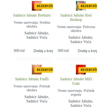
REZERVIŠI
REZERVIŠI
Sadnice Jabuke Breburn
Sadnice Jabuke Red
Boskop
Vreme sazrevanja: Sredina
oktobra
Vreme sazrevanja: Polovina
oktobra
Sadnice Jabuke
,
Sadnice Voća
Sadnice Jabuke
,
Sadnice Voća
300
rsd
300
rsd
Dodaj u korpu
Dodaj u korpu
REZERVIŠI
REZERVIŠI
Sadnice Jabuke Fudži
Sadnice Jabuke Miči
Gala
Vreme sazrevanja: Početak
oktobra
Vreme sazrevanja: Početak
avgusta
Sadnice Jabuke
,
Sadnice Voća
Sadnice Jabuke
,
Sadnice Voća