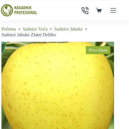
Skip
to
Shopping
content
cart
Početna
Sadnice Voća
Sadnice Jabuke
Sadnice Jabuke Zlatni Delišes
Prva klasa