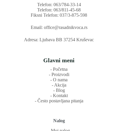
Telefon: 063/784-33-14
Telefon: 063/811-45-68
Fiksni Telefon: 037/3-875-598
Email: office@rasadnikvoca.rs
Adresa: Ljubava BB 37254 Kruševac
Glavni meni
‐ Početna
‐ Proizvodi
‐ O nama
‐ Akcija
‐ Blog
‐ Kontakt
‐ Često postavljana pitanja
Nalog
‐ Moj nalog