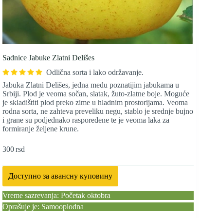
Sadnice Jabuke Zlatni Delišes
Odlična sorta i lako održavanje.
Jabuka Zlatni Delišes, jedna među poznatijim jabukama u
Srbiji. Plod je veoma sočan, slatak, žuto-zlatne boje. Moguće
je skladištiti plod preko zime u hladnim prostorijama. Veoma
rodna sorta, ne zahteva preveliku negu, stablo je srednje bujno
i grane su podjednako raspoređene te je veoma laka za
formiranje željene krune.
300
rsd
Доступно за авансну куповину
Vreme sazrevanja: Početak oktobra
Oprašuje je: Samooplodna