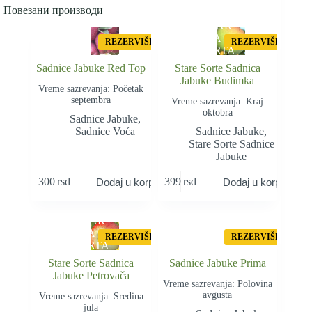
Повезани производи
STAR
A
REZERVIŠI
REZERVIŠI
SORTA
Sadnice Jabuke Red Top
Stare Sorte Sadnica
Jabuke Budimka
Vreme sazrevanja: Početak
septembra
Vreme sazrevanja: Kraj
oktobra
Sadnice Jabuke
,
Sadnice Voća
Sadnice Jabuke
,
Stare Sorte Sadnice
Jabuke
300
rsd
399
rsd
Dodaj u korpu
Dodaj u korpu
STAR
A
REZERVIŠI
REZERVIŠI
SORTA
Stare Sorte Sadnica
Sadnice Jabuke Prima
Jabuke Petrovača
Vreme sazrevanja: Polovina
avgusta
Vreme sazrevanja: Sredina
jula