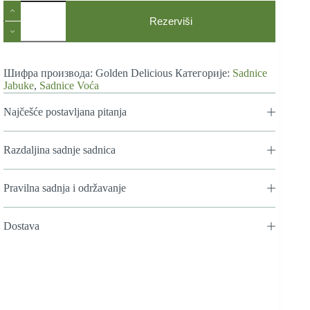
Sadnice
Jabuke
Rezerviši
Zlatni
Delišes
количина
Шифра производа:
Golden Delicious
Категорије:
Sadnice
Jabuke
,
Sadnice Voća
Najčešće postavljana pitanja
Razdaljina sadnje sadnica
Pravilna sadnja i održavanje
Dostava