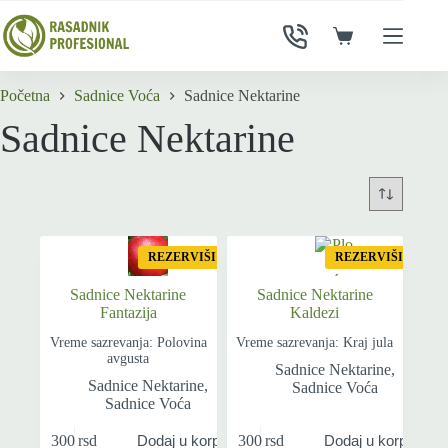
Skip
to
Shopping
content
cart
Početna
Sadnice Voća
Sadnice Nektarine
Sadnice Nektarine
REZERVIŠI
REZERVIŠI
Sadnice Nektarine
Sadnice Nektarine
Fantazija
Kaldezi
Vreme sazrevanja: Polovina
Vreme sazrevanja: Kraj jula
avgusta
Sadnice Nektarine
,
Sadnice Nektarine
,
Sadnice Voća
Sadnice Voća
300
rsd
300
rsd
Dodaj u korpu
Dodaj u korpu