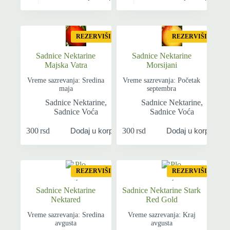
REZERVIŠI
REZERVIŠI
Sadnice Nektarine
Sadnice Nektarine
Majska Vatra
Morsijani
Vreme sazrevanja: Sredina
Vreme sazrevanja: Početak
maja
septembra
Sadnice Nektarine
,
Sadnice Nektarine
,
Sadnice Voća
Sadnice Voća
300
rsd
300
rsd
Dodaj u korpu
Dodaj u korpu
REZERVIŠI
REZERVIŠI
Sadnice Nektarine
Sadnice Nektarine Stark
Nektared
Red Gold
Vreme sazrevanja: Sredina
Vreme sazrevanja: Kraj
avgusta
avgusta