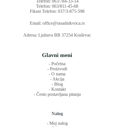
Telefon: 063/784-33-14
Telefon: 063/811-45-68
Fiksni Telefon: 037/3-875-598
Email: office@rasadnikvoca.rs
Adresa: Ljubava BB 37254 Kruševac
Glavni meni
‐ Početna
‐ Proizvodi
‐ O nama
‐ Akcija
‐ Blog
‐ Kontakt
‐ Često postavljana pitanja
Nalog
‐ Moj nalog