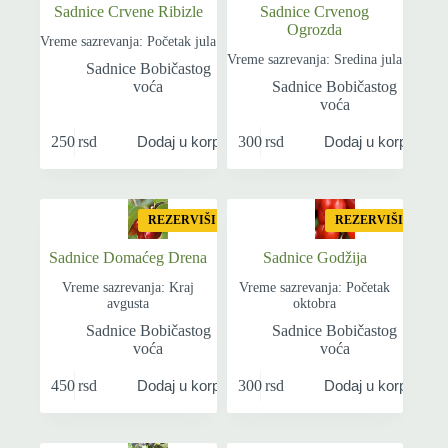
Sadnice Crvene Ribizle
Sadnice Crvenog
Ogrozda
Vreme sazrevanja: Početak jula
Vreme sazrevanja: Sredina jula
Sadnice Bobičastog
voća
Sadnice Bobičastog
voća
250
rsd
300
rsd
Dodaj u korpu
Dodaj u korpu
REZERVIŠI
REZERVIŠI
Sadnice Domaćeg Drena
Sadnice Godžija
Vreme sazrevanja: Kraj
Vreme sazrevanja: Početak
avgusta
oktobra
Sadnice Bobičastog
Sadnice Bobičastog
voća
voća
450
rsd
300
rsd
Dodaj u korpu
Dodaj u korpu