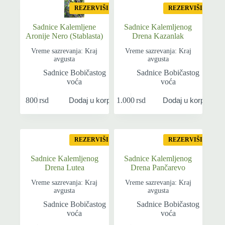
REZERVIŠI
REZERVIŠI
Sadnice Kalemljene
Sadnice Kalemljenog
Aronije Nero (Stablasta)
Drena Kazanlak
Vreme sazrevanja: Kraj
Vreme sazrevanja: Kraj
avgusta
avgusta
Sadnice Bobičastog
Sadnice Bobičastog
voća
voća
800
rsd
1.000
rsd
Dodaj u korpu
Dodaj u korpu
REZERVIŠI
REZERVIŠI
Sadnice Kalemljenog
Sadnice Kalemljenog
Drena Lutea
Drena Pančarevo
Vreme sazrevanja: Kraj
Vreme sazrevanja: Kraj
avgusta
avgusta
Sadnice Bobičastog
Sadnice Bobičastog
voća
voća