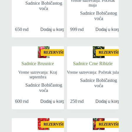
Vreme sazrevanja: Početak
Sadnice Bobičastog
maja
voća
Sadnice Bobičastog
voća
650
rsd
999
rsd
Dodaj u korpu
Dodaj u korpu
REZERVIŠI
REZERVIŠI
Sadnice Brusnice
Sadnice Crne Ribizle
Vreme sazrevanja: Kraj
Vreme sazrevanja: Početak jula
septembra
Sadnice Bobičastog
Sadnice Bobičastog
voća
voća
600
rsd
250
rsd
Dodaj u korpu
Dodaj u korpu
REZERVIŠI
REZERVIŠI