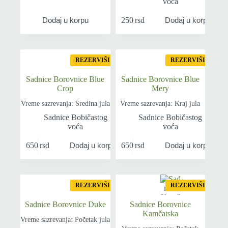
voća
250
rsd
Dodaj u korpu
Dodaj u korpu
REZERVIŠI
REZERVIŠI
Sadnice Borovnice Blue
Sadnice Borovnice Blue
Crop
Mery
Vreme sazrevanja: Sredina jula
Vreme sazrevanja: Kraj jula
Sadnice Bobičastog
Sadnice Bobičastog
voća
voća
650
rsd
650
rsd
Dodaj u korpu
Dodaj u korpu
REZERVIŠI
REZERVIŠI
Sadnice Borovnice Duke
Sadnice Borovnice
Kamčatska
Vreme sazrevanja: Početak jula