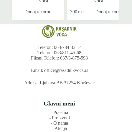
voća
voća
300
rsd
Dodaj u korpu
Dodaj u korpu
Telefon: 063/784-33-14
Telefon: 063/811-45-68
Fiksni Telefon: 037/3-875-598
Email: office@rasadnikvoca.rs
Adresa: Ljubava BB 37254 Kruševac
Glavni meni
‐ Početna
‐ Proizvodi
‐ O nama
‐ Akcija