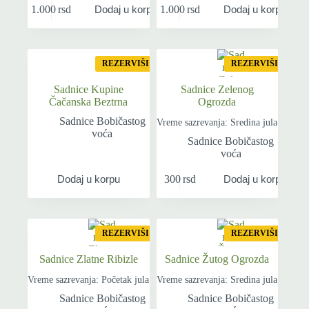
1.000
rsd
1.000
rsd
Dodaj u korpu
Dodaj u korpu
REZERVIŠI
REZERVIŠI
Sadnice Kupine
Sadnice Zelenog
Čačanska Beztrna
Ogrozda
Sadnice Bobičastog
Vreme sazrevanja: Sredina jula
voća
Sadnice Bobičastog
voća
300
rsd
Dodaj u korpu
Dodaj u korpu
REZERVIŠI
REZERVIŠI
Sadnice Zlatne Ribizle
Sadnice Žutog Ogrozda
Vreme sazrevanja: Početak jula
Vreme sazrevanja: Sredina jula
Sadnice Bobičastog
Sadnice Bobičastog