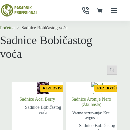
Skip
to
Shopping
content
cart
Početna
Sadnice Bobičastog voća
Sadnice Bobičastog
voća
REZERVIŠI
REZERVIŠI
Sadnice Acai Berry
Sadnice Aronije Nero
(Žbunasta)
Sadnice Bobičastog
voća
Vreme sazrevanja: Kraj
avgusta
Sadnice Bobičastog