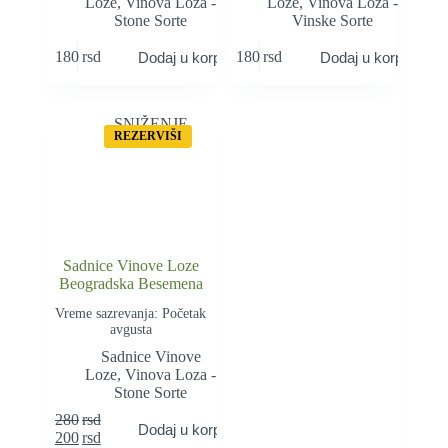
Loze
,
Vinova Loza -
Loze
,
Vinova Loza -
Stone Sorte
Vinske Sorte
180
rsd
180
rsd
Dodaj u korpu
Dodaj u korpu
SNIŽENJE
REZERVIŠI
Sadnice Vinove Loze
Beogradska Besemena
Vreme sazrevanja: Početak
avgusta
Sadnice Vinove
Loze
,
Vinova Loza -
Stone Sorte
280
rsd
Dodaj u korpu
Оригинална
Тренутна
200
rsd