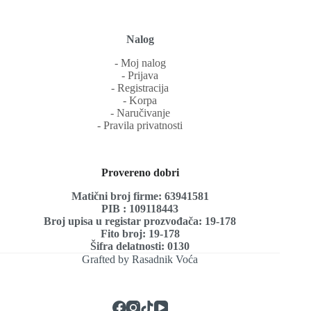
Nalog
‐ Moj nalog
‐ Prijava
‐ Registracija
‐ Korpa
‐ Naručivanje
‐ Pravila privatnosti
Provereno dobri
Matični broj firme: 63941581
PIB : 109118443
Broj upisa u registar prozvođača: 19-178
Fito broj: 19-178
Šifra delatnosti: 0130
Grafted by Rasadnik Voća