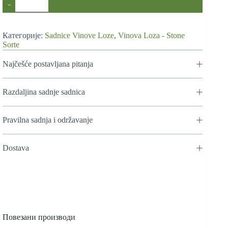
Loze
Straževski
количина
Категорије:
Sadnice Vinove Loze
,
Vinova Loza - Stone
Sorte
Najčešće postavljana pitanja
Razdaljina sadnje sadnica
Pravilna sadnja i održavanje
Dostava
Повезани производи