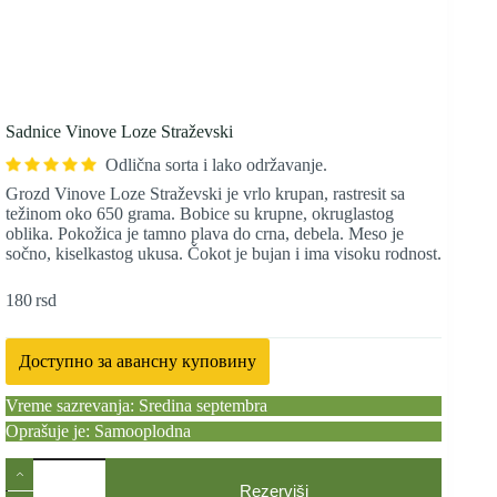
Sadnice Vinove Loze Straževski
Odlična sorta i lako održavanje.
Grozd Vinove Loze Straževski je vrlo krupan, rastresit sa
težinom oko 650 grama. Bobice su krupne, okruglastog
oblika. Pokožica je tamno plava do crna, debela. Meso je
sočno, kiselkastog ukusa. Čokot je bujan i ima visoku rodnost.
180
rsd
Доступно за авансну куповину
Vreme sazrevanja: Sredina septembra
Oprašuje je: Samooplodna
Sadnice
Vinove
Rezerviši