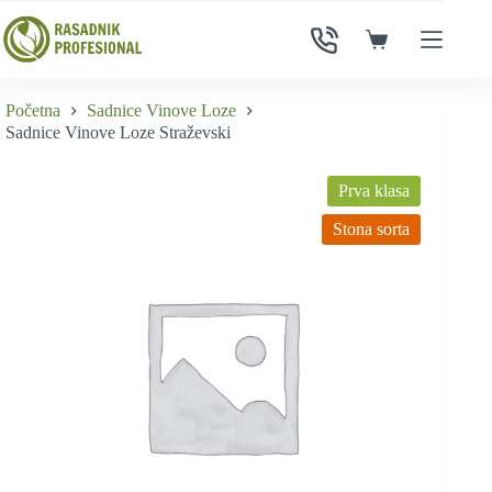
Skip
to
Shopping
content
cart
Početna
Sadnice Vinove Loze
Sadnice Vinove Loze Straževski
Prva klasa
Stona sorta