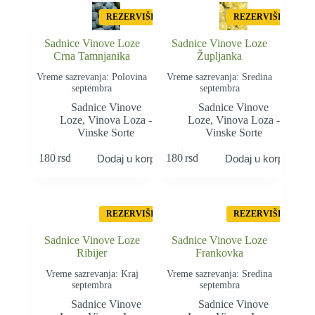
REZERVIŠI
REZERVIŠI
Sadnice Vinove Loze
Sadnice Vinove Loze
Crna Tamnjanika
Župljanka
Vreme sazrevanja: Polovina
Vreme sazrevanja: Sredina
septembra
septembra
Sadnice Vinove
Sadnice Vinove
Loze
,
Vinova Loza -
Loze
,
Vinova Loza -
Vinske Sorte
Vinske Sorte
180
rsd
180
rsd
Dodaj u korpu
Dodaj u korpu
REZERVIŠI
REZERVIŠI
Sadnice Vinove Loze
Sadnice Vinove Loze
Ribijer
Frankovka
Vreme sazrevanja: Kraj
Vreme sazrevanja: Sredina
septembra
septembra
Sadnice Vinove
Sadnice Vinove