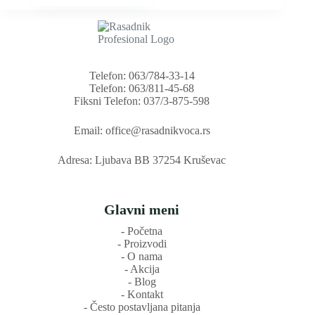
цена
цена
је
је:
била:
200rsd.
280rsd.
Telefon: 063/784-33-14
Telefon: 063/811-45-68
Fiksni Telefon: 037/3-875-598
Email: office@rasadnikvoca.rs
Adresa: Ljubava BB 37254 Kruševac
Glavni meni
‐ Početna
‐ Proizvodi
‐ O nama
‐ Akcija
‐ Blog
‐ Kontakt
‐ Često postavljana pitanja