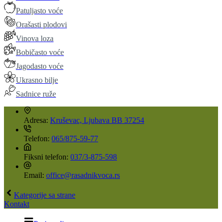
Patuljasto voće
Orašasti plodovi
Vinova loza
Bobičasto voće
Jagodasto voće
Ukrasno bilje
Sadnice ruže
Adresa:
Kruševac, Ljubava BB 37254
Telefon:
065/875-59-77
Fiksni telefon:
037/3-875-598
Email:
office@rasadnikvoca.rs
Kategorije sa strane
Kontakt