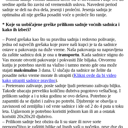
sredine aprila što zavisi od vremenskih uslova. Navedeni period
sadnje se deli na dva dela, jesenji i prolećni. Jesenja sadnja je
optimalna ali nije greška posaditi voće u proleće što ranije.
* Koje su uobičajene greške prilikom sadnje voćnih sadnica i
kako ih izbeći?
– Pored grešaka kao što su pravilna sadnja i redovno polivanje,
jedna od najvećih grešaka koje prave naši kupci je ta da sadnice
ostave u pakovanju na duže vreme. Naša pakovanja su napravljena
da zaštite sadnicu dok je ona u
transportu
. Kada sadnice stignu do
Vas morate otvoriti pakovanje i pokvasiti žile biljaka. Otvorenu
kutiju je potrebno staviti na vlažno i tamno mesto gde ona može
stajati
maksimalno
3 dana. U slučaju da sadnice ne želite da
posadite neko vreme morate ih utrapiti (
Klikni ovde da bi video
kako utrapiti sadnice pravilno
).
– Pretereano zalivanje, posle sadnje ljudi preterano zalivaju biljku.
Takođe ubacaju preveliku količinu đubriva pogotovo veštačkog. I
prilikom sadnje a i u toku godinu se ovo dešava. Potrebno je
zapamtiti da se djubri i zaliva po potrebi. Djubrenje se obavlja u
zavisnosti od zemljišta i od vrste sadnice i ide od 2 do 4 puta u toku
leta. Uglavnom je potrebno koristiti jednom kan ili an a ostatak
koristiti 20x20x20 djubrivo.
– Prilikom sadnje bez obzira da li su stare ili nove sorte
preporučljivo je zaštititi biljke od lisnih vaši u početku, prve dve do