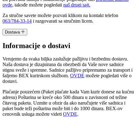
ovde
, takođe možete pogledati
naš drugi sajt.
Za stručne savete možete pozvati klikom na kontakt telefon
063/784-33-14
i razgovarati sa stručnim licem.
Dostava
Informacije o dostavi
Verujemo da svaka biljka zaslužuje pažljivu i bezbednu dostavu.
Naša dostava je dizajnirana da obezbedi da Vaše nove sadnice
stignu sveže i spremne. Sadnice pažljivo pripremamo za transport i
šaljemo BEX kurirskom službom.
OVDE
možete pogledati više o
dostavi.
Plaćanje pouzećem (Paket plaćate kada Vam kurir donese na kućnu
adresu) Poštarina se kreće oko 500 dinara u zavisnosti od težine
čitavog paketa. Uzmite u obzir da ako naručujete više sadnica i
paket bude teži poštarina može biti i do 1000 dinara. BEX-ov
cenovnik usluga možete videti
OVDE
.