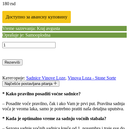
180
rsd
Доступно за авансну куповину
Vreme sazrevanja: Kraj avgusta
Oprašuje je: Samooplodna
Sadnice
Vinove
Loze
Karmen
Rezerviši
количина
Категорије:
Sadnice Vinove Loze
,
Vinova Loza - Stone Sorte
Najčešće postavljana pitanja
* Kako pravilno posaditi voćne sadnice?
– Posadite voće pravilno, čak i ako Vam je prvi put. Pravilna sadnja
voća je veoma laka, samo je potrebno pratiti naša detaljna uputstva.
* Kada je optimalno vreme za sadnju voćnih stabala?
– Sezona sadnje voćnih sadnica kreće od 1. novembra i traje sve do