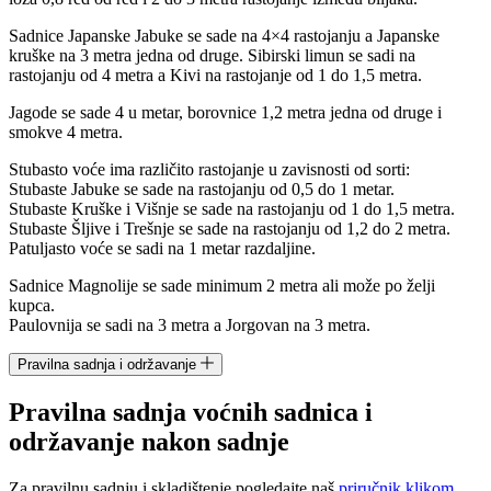
Sadnice Japanske Jabuke se sade na 4×4 rastojanju a Japanske
kruške na 3 metra jedna od druge. Sibirski limun se sadi na
rastojanju od 4 metra a Kivi na rastojanje od 1 do 1,5 metra.
Jagode se sade 4 u metar, borovnice 1,2 metra jedna od druge i
smokve 4 metra.
Stubasto voće ima različito rastojanje u zavisnosti od sorti:
Stubaste Jabuke se sade na rastojanju od 0,5 do 1 metar.
Stubaste Kruške i Višnje se sade na rastojanju od 1 do 1,5 metra.
Stubaste Šljive i Trešnje se sade na rastojanju od 1,2 do 2 metra.
Patuljasto voće se sadi na 1 metar razdaljine.
Sadnice Magnolije se sade minimum 2 metra ali može po želji
kupca.
Paulovnija se sadi na 3 metra a Jorgovan na 3 metra.
Pravilna sadnja i održavanje
Pravilna sadnja voćnih sadnica i
održavanje nakon sadnje
Za pravilnu sadnju i skladištenje pogledajte naš
priručnik klikom