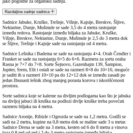
jako pogodne za organsku sadnju.
Razdaljina sadnje sadnica
Sadnice Jabuke, Kruške, Trešnje, Višnje, Kajsije, Breskve, Šljive,
Nektarine, Dunje, Mušmule se sade 3,5 do 4 metra rastojanje
između redova. Rastojanje između biljaka za Jabuke, Kruške,
Višnje, Breskve, Nektarine, Dunje, Mušmule je 2,5 do 3 metra dok
se Šljive, Trešnje i Kajsije sade na rastojanju od 4 metra.
Sadnice Lešnika i Badema se sade na rastojanju 4×4. Orah Čendler i
Franket se sade na rastojanju 6×5 do 6×6. Razmera za sortu oraha
Rasna je 7×7 do 7×8. Sorte Šejnovo, Gazenhajm 139, Šampion,
Jupiter, Srem, Elit i ostali se sade na razmeri 8×8 do 10×10, moguće
je saditi ih u razmeri 10×10 pa do 12×12 dok se između zasadi po
jedan žbunasti lešnik zbog manjeg porasta korova i iskorišćenosti
prostora.
Sorte sadnica koje se kaleme na divljim podlogama kao što je jabuka
na divljoj jabuci ili kruška na podlozi divlje kruške treba povećati
razmeru biljaka na 4 metra.
Sadnice Aronije, Ribizle i Ogrozda se sade na 1,2 metra. Godži se
sadi na 2 metra, kupine na 0,8 metra dok se maline sade 3 u metar.
Sadnice Drena se sade na 3 metra, kesten od 6 do 8 metra a vinova
loza 0,8 red od red i 2 do 3 metra rastojanje između biljaka.