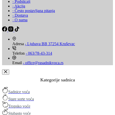
· Podsticaji
· Akcija
· Često postavljana pitanja
· Dostava
· O nama
Adresa
- Ljubava BB 37254 Kruševac
Telefon
- 063/78-43-314
Email
- office@rasadnikvoca.rs
Kategorije sadnica
Sadnice voća
Stare sorte voća
Tropsko voće
Stubasto voće