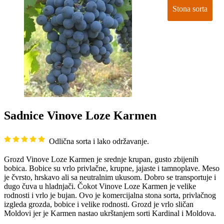
Stona sorta
Sadnice Vinove Loze Karmen
Odlična sorta i lako održavanje.
Grozd Vinove Loze Karmen je srednje krupan, gusto zbijenih
bobica. Bobice su vrlo privlačne, krupne, jajaste i tamnoplave. Meso
je čvrsto, hrskavo ali sa neutralnim ukusom. Dobro se transportuje i
dugo čuva u hladnjači. Čokot Vinove Loze Karmen je velike
rodnosti i vrlo je bujan. Ovo je komercijalna stona sorta, privlačnog
izgleda grozda, bobice i velike rodnosti. Grozd je vrlo sličan
Moldovi jer je Karmen nastao ukrštanjem sorti Kardinal i Moldova.