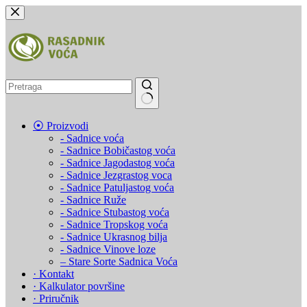
Skip
to
content
No
⦿ Proizvodi
results
‐ Sadnice voća
‐ Sadnice Bobičastog voća
‐ Sadnice Jagodastog voća
‐ Sadnice Jezgrastog voca
‐ Sadnice Patuljastog voća
‐ Sadnice Ruže
‐ Sadnice Stubastog voća
‐ Sadnice Tropskog voća
‐ Sadnice Ukrasnog bilja
‐ Sadnice Vinove loze
– Stare Sorte Sadnica Voća
· Kontakt
· Kalkulator površine
· Priručnik