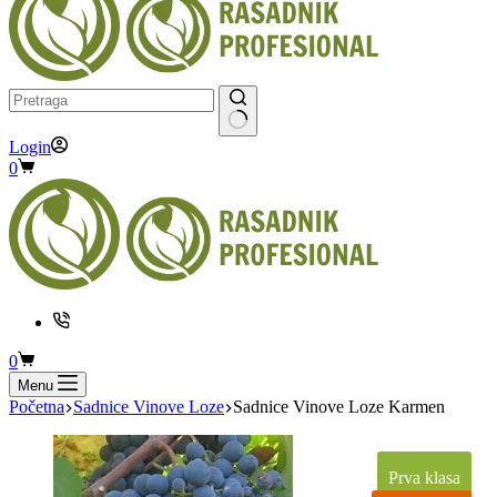
No
Login
results
Shopping
0
cart
Shopping
0
cart
Menu
Početna
Sadnice Vinove Loze
Sadnice Vinove Loze Karmen
Prva klasa