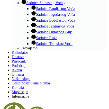
Sadnice Stubastog Voća
Sadnice Patuljastog Voća
Sadnice Jagodastog Voća
Sadnice Bobičastog Voća
Sadnice Jezgrastog Voca
Sadnice Ukrasnog Bilja
Sadnice Ruže
Sadnice Tropskog Voća
Izdvajamo
Kalkulator
Dostava
Priručnik
Podsticaji
Akcija
O nama
Naše usluge
Često postavljana pitanja
Kontakt
Mapa sajta
Informacije