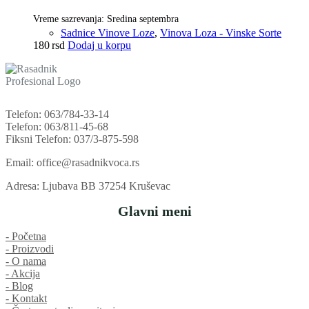
Vreme sazrevanja: Sredina septembra
Sadnice Vinove Loze
,
Vinova Loza - Vinske Sorte
180
rsd
Dodaj u korpu
Telefon: 063/784-33-14
Telefon: 063/811-45-68
Fiksni Telefon: 037/3-875-598
Email: office@rasadnikvoca.rs
Adresa: Ljubava BB 37254 Kruševac
Glavni meni
‐ Početna
‐ Proizvodi
‐ O nama
‐ Akcija
‐ Blog
‐ Kontakt