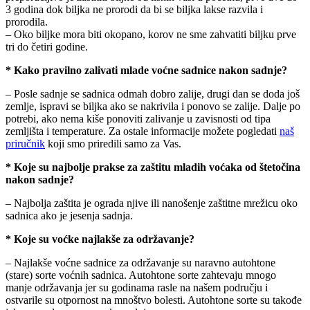
3 godina dok biljka ne prorodi da bi se biljka lakse razvila i
prorodila.
– Oko biljke mora biti okopano, korov ne sme zahvatiti biljku prve
tri do četiri godine.
* Kako pravilno zalivati ​​mlade voćne sadnice nakon sadnje?
– Posle sadnje se sadnica odmah dobro zalije, drugi dan se doda još
zemlje, ispravi se biljka ako se nakrivila i ponovo se zalije. Dalje po
potrebi, ako nema kiše ponoviti zalivanje u zavisnosti od tipa
zemljišta i temperature. Za ostale informacije možete pogledati
naš
priručnik
koji smo priredili samo za Vas.
* Koje su najbolje prakse za zaštitu mladih voćaka od štetočina
nakon sadnje?
– Najbolja zaštita je ograda njive ili nanošenje zaštitne mrežicu oko
sadnica ako je jesenja sadnja.
* Koje su voćke najlakše za održavanje?
– Najlakše voćne sadnice za održavanje su naravno autohtone
(stare) sorte voćnih sadnica. Autohtone sorte zahtevaju mnogo
manje održavanja jer su godinama rasle na našem području i
ostvarile su otpornost na mnoštvo bolesti. Autohtone sorte su takođe