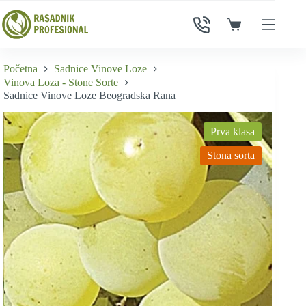
Skip
to
Shopping
content
cart
Početna
Sadnice Vinove Loze
Vinova Loza - Stone Sorte
Sadnice Vinove Loze Beogradska Rana
Prva klasa
Stona sorta