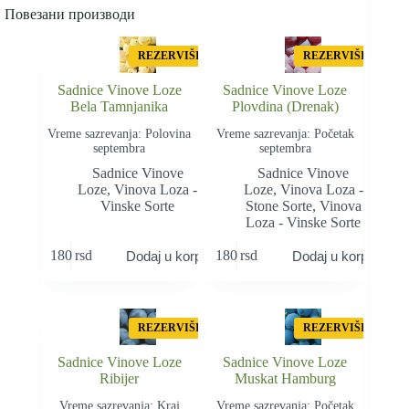
Повезани производи
REZERVIŠI
REZERVIŠI
Sadnice Vinove Loze
Sadnice Vinove Loze
Bela Tamnjanika
Plovdina (Drenak)
Vreme sazrevanja: Polovina
Vreme sazrevanja: Početak
septembra
septembra
Sadnice Vinove
Sadnice Vinove
Loze
,
Vinova Loza -
Loze
,
Vinova Loza -
Vinske Sorte
Stone Sorte
,
Vinova
Loza - Vinske Sorte
180
rsd
180
rsd
Dodaj u korpu
Dodaj u korpu
REZERVIŠI
REZERVIŠI
Sadnice Vinove Loze
Sadnice Vinove Loze
Ribijer
Muskat Hamburg
Vreme sazrevanja: Kraj
Vreme sazrevanja: Početak