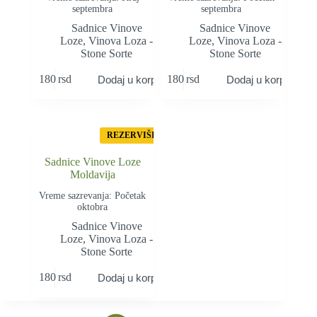
septembra
septembra
Sadnice Vinove
Sadnice Vinove
Loze
,
Vinova Loza -
Loze
,
Vinova Loza -
Stone Sorte
Stone Sorte
180
rsd
180
rsd
Dodaj u korpu
Dodaj u korpu
REZERVIŠI
Sadnice Vinove Loze
Moldavija
Vreme sazrevanja: Početak
oktobra
Sadnice Vinove
Loze
,
Vinova Loza -
Stone Sorte
180
rsd
Dodaj u korpu