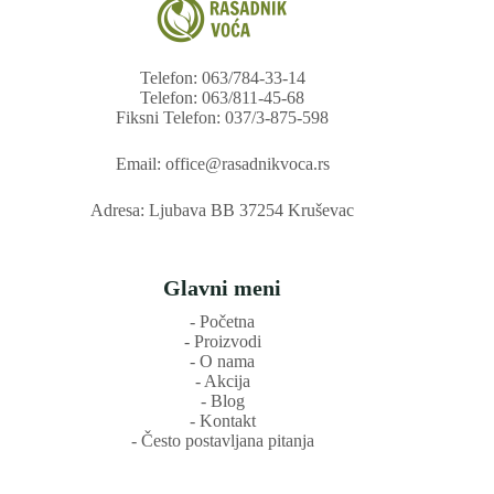
Telefon: 063/784-33-14
Telefon: 063/811-45-68
Fiksni Telefon: 037/3-875-598
Email: office@rasadnikvoca.rs
Adresa: Ljubava BB 37254 Kruševac
Glavni meni
‐ Početna
‐ Proizvodi
‐ O nama
‐ Akcija
‐ Blog
‐ Kontakt
‐ Često postavljana pitanja