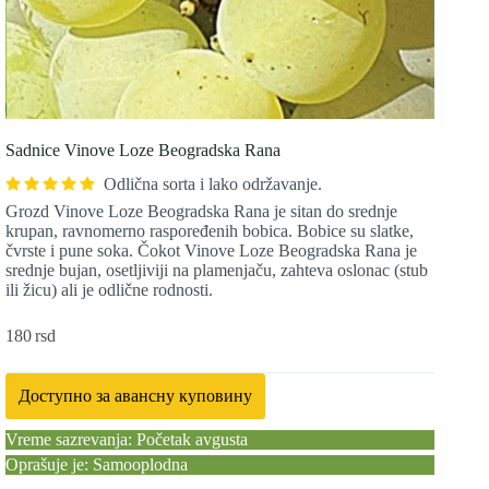
Sadnice Vinove Loze Beogradska Rana
Odlična sorta i lako održavanje.
Grozd Vinove Loze Beogradska Rana je sitan do srednje
krupan, ravnomerno raspoređenih bobica. Bobice su slatke,
čvrste i pune soka. Čokot Vinove Loze Beogradska Rana je
srednje bujan, osetljiviji na plamenjaču, zahteva oslonac (stub
ili žicu) ali je odlične rodnosti.
180
rsd
Доступно за авансну куповину
Vreme sazrevanja: Početak avgusta
Oprašuje je: Samooplodna