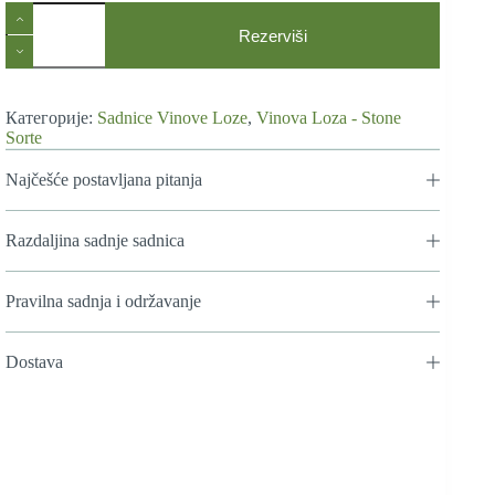
Sadnice
Vinove
Rezerviši
Loze
Beogradska
Rana
количина
Категорије:
Sadnice Vinove Loze
,
Vinova Loza - Stone
Sorte
Najčešće postavljana pitanja
Razdaljina sadnje sadnica
Pravilna sadnja i održavanje
Dostava