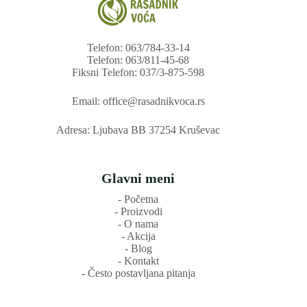
Telefon: 063/784-33-14
Telefon: 063/811-45-68
Fiksni Telefon: 037/3-875-598
Email: office@rasadnikvoca.rs
Adresa: Ljubava BB 37254 Kruševac
Glavni meni
‐ Početna
‐ Proizvodi
‐ O nama
‐ Akcija
‐ Blog
‐ Kontakt
‐ Često postavljana pitanja