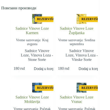
Повезани производи
REZERVIŠI
REZERVIŠI
Sadnice Vinove Loze
Sadnice Vinove Loze
Karmen
Župljanka
Vreme sazrevanja: Kraj
Vreme sazrevanja: Sredina
avgusta
septembra
Sadnice Vinove
Sadnice Vinove
Loze
,
Vinova Loza -
Loze
,
Vinova Loza -
Stone Sorte
Vinske Sorte
180
rsd
180
rsd
Dodaj u korpu
Dodaj u korpu
REZERVIŠI
REZERVIŠI
Sadnice Vinove Loze
Sadnice Vinove Loze
Moldavija
Vranac
Vreme sazrevanja: Početak
Vreme sazrevanja: Početak