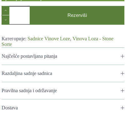
Sadnice
Vinove
Rezerviši
Loze
Ribijer
количина
Категорије:
Sadnice Vinove Loze
,
Vinova Loza - Stone
Sorte
Najčešće postavljana pitanja
Razdaljina sadnje sadnica
Pravilna sadnja i održavanje
Dostava