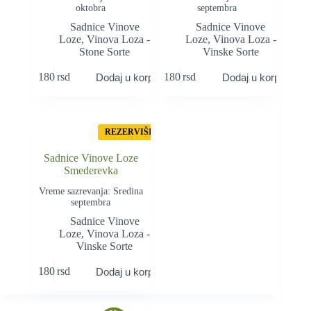
oktobra
septembra
Sadnice Vinove
Sadnice Vinove
Loze
,
Vinova Loza -
Loze
,
Vinova Loza -
Stone Sorte
Vinske Sorte
180
rsd
180
rsd
Dodaj u korpu
Dodaj u korpu
REZERVIŠI
Sadnice Vinove Loze
Smederevka
Vreme sazrevanja: Sredina
septembra
Sadnice Vinove
Loze
,
Vinova Loza -
Vinske Sorte
180
rsd
Dodaj u korpu