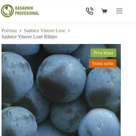
Skip
to
Shopping
content
cart
Početna
Sadnice Vinove Loze
Sadnice Vinove Loze Ribijer
Prva klasa
Stona sorta