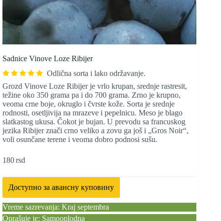
Sadnice Vinove Loze Ribijer
Odlična sorta i lako održavanje.
Grozd Vinove Loze Ribijer je vrlo krupan, srednje rastresit,
težine oko 350 grama pa i do 700 grama. Zrno je krupno,
veoma crne boje, okruglo i čvrste kože. Sorta je srednje
rodnosti, osetljivija na mrazeve i pepelnicu. Meso je blago
slatkastog ukusa. Čokot je bujan. U prevodu sa francuskog
jezika Ribijer znači crno veliko a zovu ga još i „Gros Noir“,
voli osunčane terene i veoma dobro podnosi sušu.
180
rsd
Доступно за авансну куповину
Vreme sazrevanja: Kraj septembra
Oprašuje je: Samooplodna