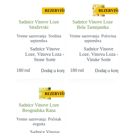
REZERVIŠI
REZERVIŠI
Sadnice Vinove Loze
Sadnice Vinove Loze
Straževski
Bela Tamnjanika
Vreme sazrevanja: Sredina
Vreme sazrevanja: Polovina
septembra
septembra
Sadnice Vinove
Sadnice Vinove
Loze
,
Vinova Loza -
Loze
,
Vinova Loza -
Stone Sorte
Vinske Sorte
180
rsd
180
rsd
Dodaj u korpu
Dodaj u korpu
REZERVIŠI
Sadnice Vinove Loze
Beogradska Rana
Vreme sazrevanja: Početak
avgusta
Sadnice Vinove