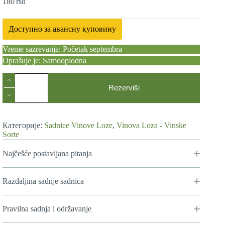
180
rsd
Доступно за авансну куповину
Vreme sazrevanja: Početak septembra
Oprašuje je: Samooplodna
Sadnice
Vinove
Rezerviši
Loze
Vranac
количина
Категорије:
Sadnice Vinove Loze
,
Vinova Loza - Vinske
Sorte
Najčešće postavljana pitanja
Razdaljina sadnje sadnica
Pravilna sadnja i održavanje