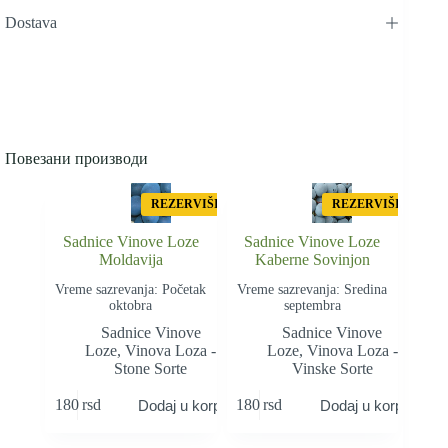
Dostava
Повезани производи
REZERVIŠI
REZERVIŠI
Sadnice Vinove Loze
Sadnice Vinove Loze
Moldavija
Kaberne Sovinjon
Vreme sazrevanja: Početak
Vreme sazrevanja: Sredina
oktobra
septembra
Sadnice Vinove
Sadnice Vinove
Loze
,
Vinova Loza -
Loze
,
Vinova Loza -
Stone Sorte
Vinske Sorte
180
rsd
180
rsd
Dodaj u korpu
Dodaj u korpu