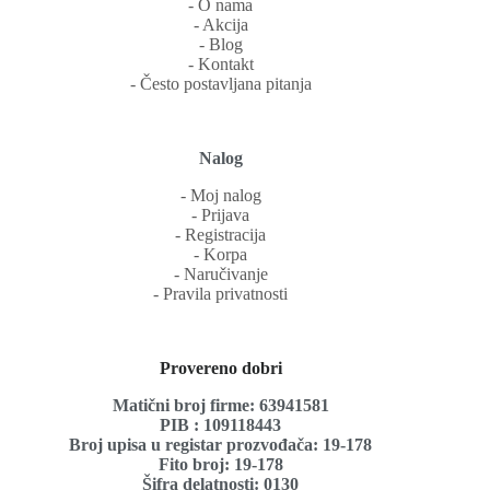
‐ O nama
‐ Akcija
‐ Blog
‐ Kontakt
‐ Često postavljana pitanja
Nalog
‐ Moj nalog
‐ Prijava
‐ Registracija
‐ Korpa
‐ Naručivanje
‐ Pravila privatnosti
Provereno dobri
Matični broj firme: 63941581
PIB : 109118443
Broj upisa u registar prozvođača: 19-178
Fito broj: 19-178
Šifra delatnosti: 0130