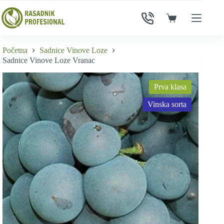
Skip
to
Shopping
content
cart
Početna
Sadnice Vinove Loze
Sadnice Vinove Loze Vranac
Prva klasa
Vinska sorta