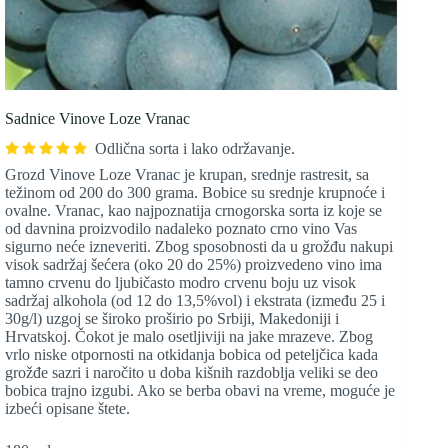
Sadnice Vinove Loze Vranac
Odlična sorta i lako održavanje.
Grozd Vinove Loze Vranac je krupan, srednje rastresit, sa
težinom od 200 do 300 grama. Bobice su srednje krupnoće i
ovalne. Vranac, kao najpoznatija crnogorska sorta iz koje se
od davnina proizvodilo nadaleko poznato crno vino Vas
sigurno neće izneveriti. Zbog sposobnosti da u grožđu nakupi
visok sadržaj šećera (oko 20 do 25%) proizvedeno vino ima
tamno crvenu do ljubičasto modro crvenu boju uz visok
sadržaj alkohola (od 12 do 13,5%vol) i ekstrata (između 25 i
30g/l) uzgoj se široko proširio po Srbiji, Makedoniji i
Hrvatskoj. Čokot je malo osetljiviji na jake mrazeve. Zbog
vrlo niske otpornosti na otkidanja bobica od peteljčica kada
grožđe sazri i naročito u doba kišnih razdoblja veliki se deo
bobica trajno izgubi. Ako se berba obavi na vreme, moguće je
izbeći opisane štete.