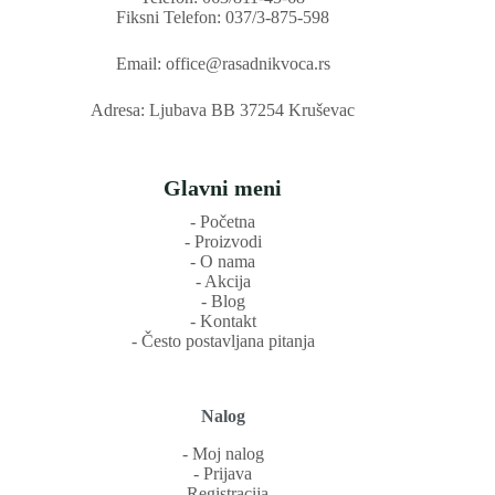
Fiksni Telefon: 037/3-875-598
Email: office@rasadnikvoca.rs
Adresa: Ljubava BB 37254 Kruševac
Glavni meni
‐ Početna
‐ Proizvodi
‐ O nama
‐ Akcija
‐ Blog
‐ Kontakt
‐ Često postavljana pitanja
Nalog
‐ Moj nalog
‐ Prijava
‐ Registracija