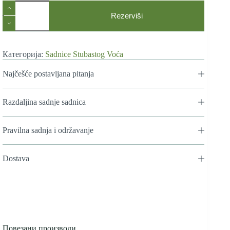
Stubaste
Sadnice
Rezerviši
Voća
Jabuka
Crvena
Rumeno
Категорија:
Sadnice Stubastog Voća
Vreteno
количина
Najčešće postavljana pitanja
Razdaljina sadnje sadnica
Pravilna sadnja i održavanje
Dostava
Повезани производи