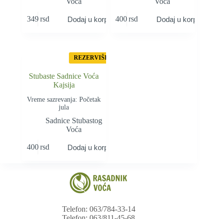
Voća
Voća
349
rsd
400
rsd
Dodaj u korpu
Dodaj u korpu
REZERVIŠI
Stubaste Sadnice Voća
Kajsija
Vreme sazrevanja: Početak
jula
Sadnice Stubastog
Voća
400
rsd
Dodaj u korpu
Telefon: 063/784-33-14
Telefon: 063/811-45-68