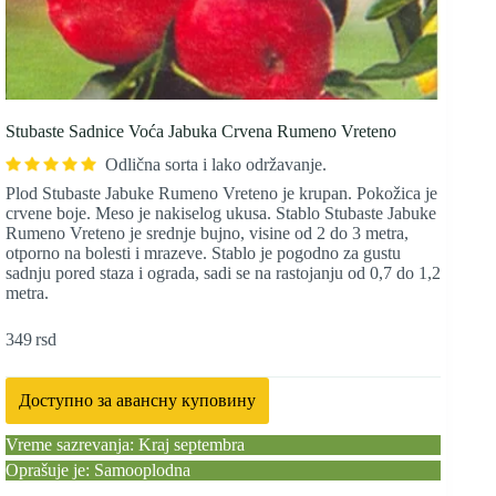
Stubaste Sadnice Voća Jabuka Crvena Rumeno Vreteno
Odlična sorta i lako održavanje.
Plod Stubaste Jabuke Rumeno Vreteno je krupan. Pokožica je
crvene boje. Meso je nakiselog ukusa. Stablo Stubaste Jabuke
Rumeno Vreteno je srednje bujno, visine od 2 do 3 metra,
otporno na bolesti i mrazeve. Stablo je pogodno za gustu
sadnju pored staza i ograda, sadi se na rastojanju od 0,7 do 1,2
metra.
349
rsd
Доступно за авансну куповину
Vreme sazrevanja: Kraj septembra
Oprašuje je: Samooplodna