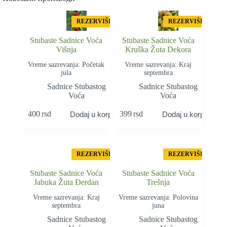
REZERVIŠI
REZERVIŠI
Stubaste Sadnice Voća
Stubaste Sadnice Voća
Višnja
Kruška Žuta Dekora
Vreme sazrevanja: Početak
Vreme sazrevanja: Kraj
jula
septembra
Sadnice Stubastog
Sadnice Stubastog
Voća
Voća
400
rsd
399
rsd
Dodaj u korpu
Dodaj u korpu
REZERVIŠI
REZERVIŠI
Stubaste Sadnice Voća
Stubaste Sadnice Voća
Jabuka Žuta Đerdan
Trešnja
Vreme sazrevanja: Kraj
Vreme sazrevanja: Polovina
septembra
juna
Sadnice Stubastog
Sadnice Stubastog