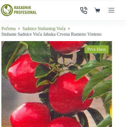
Skip
to
Shopping
content
cart
Početna
Sadnice Stubastog Voća
Stubaste Sadnice Voća Jabuka Crvena Rumeno Vreteno
Prva klasa