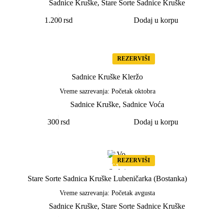
Sadnice Kruške
,
Stare Sorte Sadnice Kruške
1.200
rsd
Dodaj u korpu
REZERVIŠI
Sadnice Kruške Kleržo
Vreme sazrevanja: Početak oktobra
Sadnice Kruške
,
Sadnice Voća
300
rsd
Dodaj u korpu
STAR
A
REZERVIŠI
SORTA
Stare Sorte Sadnica Kruške Lubeničarka (Bostanka)
Vreme sazrevanja: Početak avgusta
Sadnice Kruške
,
Stare Sorte Sadnice Kruške