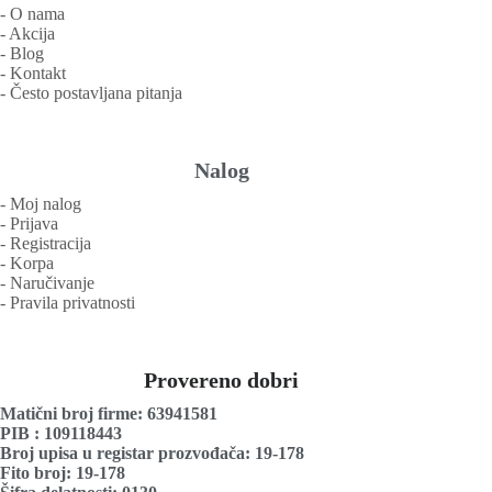
‐ O nama
‐ Akcija
‐ Blog
‐ Kontakt
‐ Često postavljana pitanja
Nalog
‐ Moj nalog
‐ Prijava
‐ Registracija
‐ Korpa
‐ Naručivanje
‐ Pravila privatnosti
Provereno dobri
Matični broj firme: 63941581
PIB : 109118443
Broj upisa u registar prozvođača: 19-178
Fito broj: 19-178