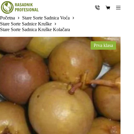
Skip
to
Shopping
content
cart
Početna
Stare Sorte Sadnica Voća
Stare Sorte Sadnice Kruške
Stare Sorte Sadnica Kruške Kolačara
Prva klasa