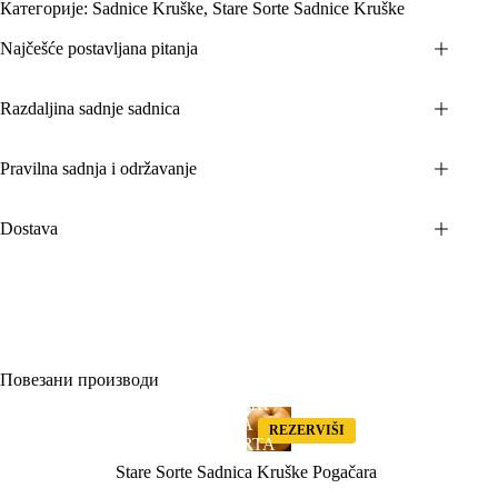
Категорије:
Sadnice Kruške
,
Stare Sorte Sadnice Kruške
Najčešće postavljana pitanja
Razdaljina sadnje sadnica
Pravilna sadnja i održavanje
Dostava
Повезани производи
STAR
A
REZERVIŠI
SORTA
Stare Sorte Sadnica Kruške Pogačara