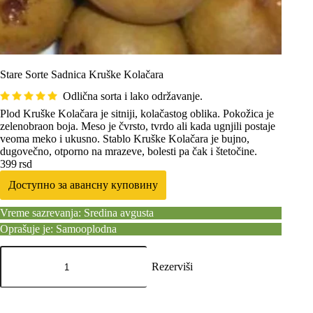
Stare Sorte Sadnica Kruške Kolačara
Odlična sorta i lako održavanje.
Plod Kruške Kolačara je sitniji, kolačastog oblika. Pokožica je
zelenobraon boja. Meso je čvrsto, tvrdo ali kada ugnjili postaje
veoma meko i ukusno. Stablo Kruške Kolačara je bujno,
dugovečno, otporno na mrazeve, bolesti pa čak i štetočine.
399
rsd
Доступно за авансну куповину
Vreme sazrevanja: Sredina avgusta
Oprašuje je: Samooplodna
Stare
Sorte
Rezerviši
Sadnica
Kruške
Kolačara
количина