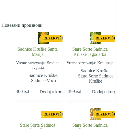
Повезани производи
STAR
A
REZERVIŠI
REZERVIŠI
SORTA
Sadnice Kruške Santa
Stare Sorte Sadnica
Marija
Kruške Jagodarka
Vreme sazrevanja: Sredina
Vreme sazrevanja: Kraj maja
avgusta
Sadnice Kruške
,
Sadnice Kruške
,
Stare Sorte Sadnice
Sadnice Voća
Kruške
300
rsd
399
rsd
Dodaj u korpu
Dodaj u korpu
STAR
STAR
A
A
REZERVIŠI
REZERVIŠI
SORTA
SORTA
Stare Sorte Sadnica
Stare Sorte Sadnica