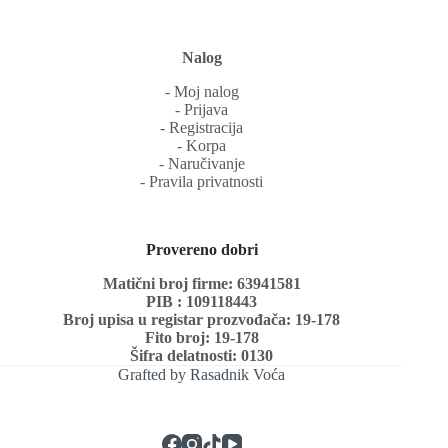
Nalog
‐ Moj nalog
‐ Prijava
‐ Registracija
‐ Korpa
‐ Naručivanje
‐ Pravila privatnosti
Provereno dobri
Matični broj firme: 63941581
PIB : 109118443
Broj upisa u registar prozvođača: 19-178
Fito broj: 19-178
Šifra delatnosti: 0130
Grafted by Rasadnik Voća