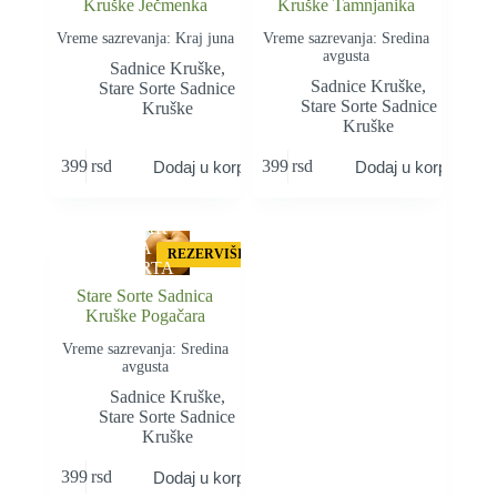
Kruške Ječmenka
Kruške Tamnjanika
Vreme sazrevanja: Kraj juna
Vreme sazrevanja: Sredina
avgusta
Sadnice Kruške
,
Sadnice Kruške
,
Stare Sorte Sadnice
Stare Sorte Sadnice
Kruške
Kruške
399
rsd
399
rsd
Dodaj u korpu
Dodaj u korpu
STAR
A
REZERVIŠI
SORTA
Stare Sorte Sadnica
Kruške Pogačara
Vreme sazrevanja: Sredina
avgusta
Sadnice Kruške
,
Stare Sorte Sadnice
Kruške
399
rsd
Dodaj u korpu