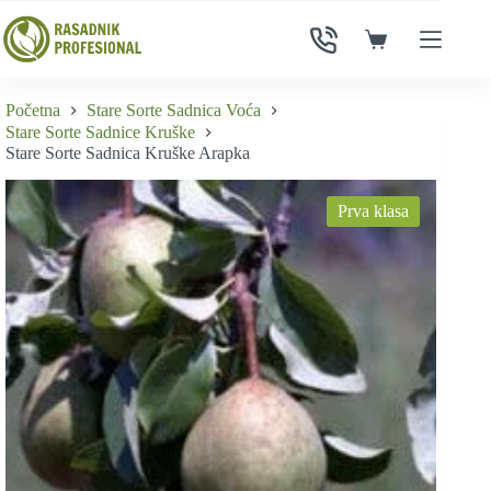
Skip
to
Shopping
content
cart
Početna
Stare Sorte Sadnica Voća
Stare Sorte Sadnice Kruške
Stare Sorte Sadnica Kruške Arapka
Prva klasa