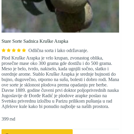
Stare Sorte Sadnica Kruške Arapka
Odlična sorta i lako održavanje.
Plod Kruške Arapka je vrlo krupan, zvonastog oblika,
prosečne mase oko 300 grama gde dostižu i do 500 grama.
Meso je belo, tvrdo, nakiselo, kada ugnjili sočno, slatko i
osrednje arome. Stablo Kruške Arapka je srednje bujnosti do
bujno, dugovečno, otporno na sušu, bolesti i dobro rodi. Mana
ove sorte je sklonost plodova prema opadanju pre berbe.
Davne 1889. godine čuveni prvi doktor poljoprivrednih nauka
Jugoslavije dr Đorđe Radić je plodove arapke poslao na
Svetsku privrednu izložbu u Parizu prilikom puštanja u rad
Ajfelove kule kako bi ponudio najbolje sa naših prostora.
399
rsd