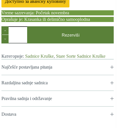
Доступно за авансну куповину
Vreme sazrevanja: Početak novembra
Oprašuje je: Krasanka ili delimično samooplodna
Stare
Sorte
Rezerviši
Sadnica
Kruške
Arapka
количина
Категорије:
Sadnice Kruške
,
Stare Sorte Sadnice Kruške
Najčešće postavljana pitanja
Razdaljina sadnje sadnica
Pravilna sadnja i održavanje
Dostava