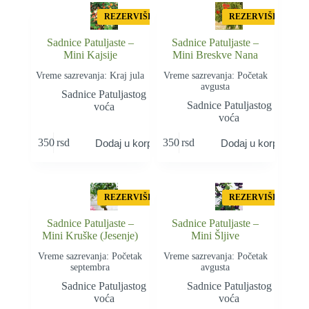
REZERVIŠI
REZERVIŠI
Sadnice Patuljaste –
Sadnice Patuljaste –
Mini Kajsije
Mini Breskve Nana
Vreme sazrevanja: Kraj jula
Vreme sazrevanja: Početak
avgusta
Sadnice Patuljastog
Sadnice Patuljastog
voća
voća
350
rsd
350
rsd
Dodaj u korpu
Dodaj u korpu
REZERVIŠI
REZERVIŠI
Sadnice Patuljaste –
Sadnice Patuljaste –
Mini Kruške (Jesenje)
Mini Šljive
Vreme sazrevanja: Početak
Vreme sazrevanja: Početak
septembra
avgusta
Sadnice Patuljastog
Sadnice Patuljastog
voća
voća