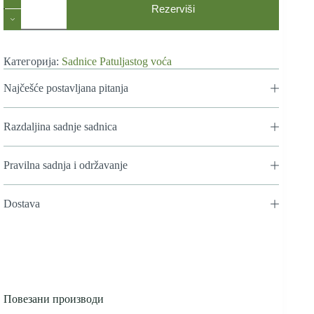
Patuljaste
Rezerviši
–
Mini
Nektarine
количина
Категорија:
Sadnice Patuljastog voća
Najčešće postavljana pitanja
Razdaljina sadnje sadnica
Pravilna sadnja i održavanje
Dostava
Повезани производи