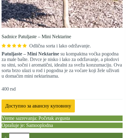
Sadnice Patuljaste – Mini Nektarine
Odlična sorta i lako održavanje.
Patuljaste – Mini Nektarine
su kompaktna voćka pogodna
za male bašte. Drvce je nisko i lako za održavanje, a plodovi
su sitni, sočni i aromatični, idealni za svežu konzumaciju. Ova
sorta brzo ulazi u rod i pogodna je za voćare koji žele uživati
u domaćim mini nektarinama.
400
rsd
Доступно за авансну куповину
Vreme sazrevanja: Početak avgusta
Oprašuje je: Samooplodna
Sadnice