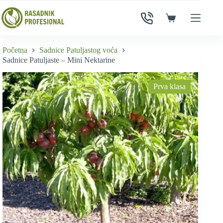
Skip
to
Shopping
content
cart
Početna
Sadnice Patuljastog voća
Sadnice Patuljaste – Mini Nektarine
Prva klasa