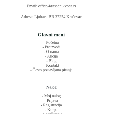
Email: office@rasadnikvoca.rs
Adresa: Ljubava BB 37254 Kruševac
Glavni meni
‐ Početna
‐ Proizvodi
‐ O nama
‐ Akcija
‐ Blog
‐ Kontakt
‐ Često postavljana pitanja
Nalog
‐ Moj nalog
‐ Prijava
‐ Registracija
‐ Korpa