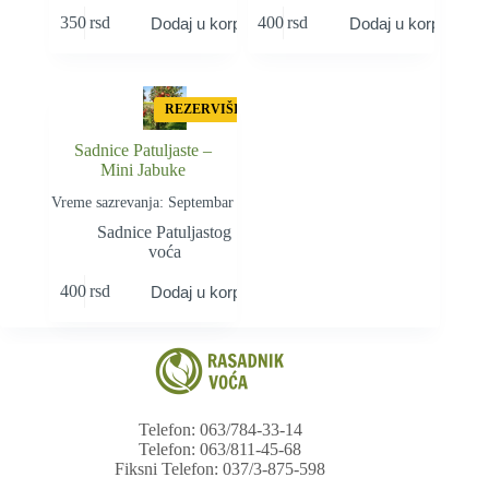
350
rsd
400
rsd
Dodaj u korpu
Dodaj u korpu
REZERVIŠI
Sadnice Patuljaste –
Mini Jabuke
Vreme sazrevanja: Septembar
Sadnice Patuljastog
voća
400
rsd
Dodaj u korpu
Telefon: 063/784-33-14
Telefon: 063/811-45-68
Fiksni Telefon: 037/3-875-598