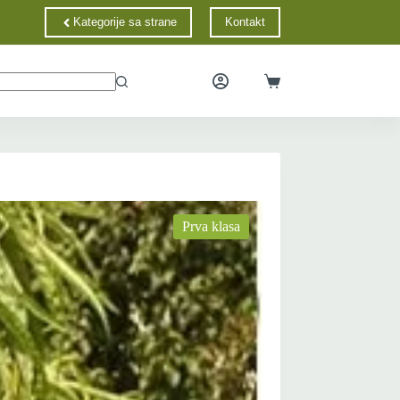
Kategorije sa strane
Kontakt
jana pitanja
Kontakt
Mapa sajta
Informacije
Shopping
cart
Prva klasa