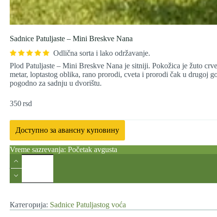
Sadnice Patuljaste – Mini Breskve Nana
Odlična sorta i lako održavanje.
Plod Patuljaste – Mini Breskve Nana je sitniji. Pokožica je žuto crv
metar, loptastog oblika, rano prorodi, cveta i prorodi čak u drugoj g
pogodno za sadnju u dvorištu.
350
rsd
Доступно за авансну куповину
Vreme sazrevanja: Početak avgusta
Sadnice
Patuljaste
-
Mini
Breskve
Nana
Категорија:
Sadnice Patuljastog voća
количина