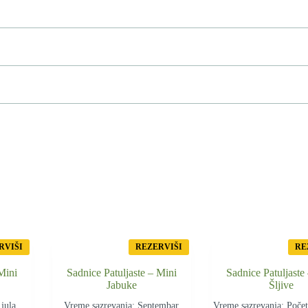
RVIŠI
REZERVIŠI
RE
Mini
Sadnice Patuljaste – Mini
Sadnice Patuljaste
Jabuke
Šljive
 jula
Vreme sazrevanja: Septembar
Vreme sazrevanja: Počet