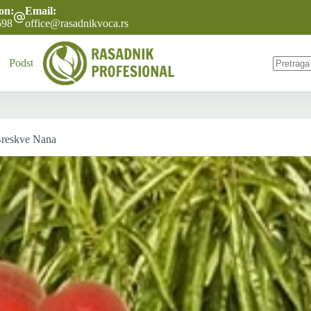
fon:
Email:
598
office@rasadnikvoca.rs
Podsticaji
Akcija
O nama
Naše usluge
Često postavl
No
results
 Breskve Nana