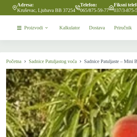
Skip
Adresa:
Telefon:
Fiksni tele
to
Kruševac, Ljubava BB 37254
065/875-59-77
037/3-875-
content
Proizvodi
Kalkulator
Dostava
Priručnik
Početna
Sadnice Patuljastog voća
Sadnice Patuljaste – Mini