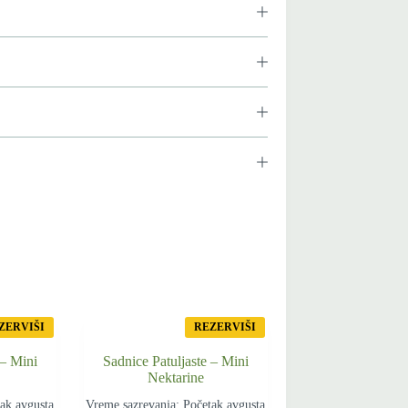
ZERVIŠI
REZERVIŠI
 – Mini
Sadnice Patuljaste – Mini
Nektarine
ak avgusta
Vreme sazrevanja: Početak avgusta