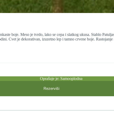
enkaste boje. Meso je tvrdo, lako se cepa i slatkog ukusa. Stablo Patulja
odini. Cvet je dekorativan, izuzetno lep i tamno crvene boje. Rastojanje 
Oprašuje je: Samooplodna
Rezerviši