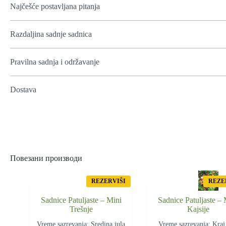
Najčešće postavljana pitanja
Razdaljina sadnje sadnica
Pravilna sadnja i održavanje
Dostava
Повезани производи
REZERVIŠI
REZE
Sadnice Patuljaste – Mini
Sadnice Patuljaste – 
Trešnje
Kajsije
Vreme sazrevanja: Sredina jula
Vreme sazrevanja: Kraj