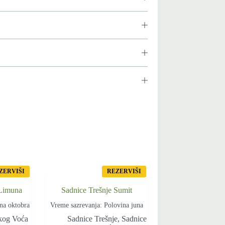
ZERVIŠI
REZERVIŠI
 Limuna
Sadnice Trešnje Sumit
na oktobra
Vreme sazrevanja: Polovina juna
kog Voća
Sadnice Trešnje
,
Sadnice