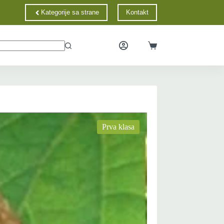
Kategorije sa strane
Kontakt
jana pitanja
Kontakt
Mapa sajta
Informacije
Shopping
cart
Prva klasa