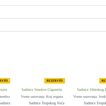
RVIŠI
REZERVIŠI
RE
erans
Sadnice Smokve Gigantela
Sadnice Sibirskog
ptembra
Vreme sazrevanja: Kraj avgusta
Vreme sazrevanja: Sredi
Sadnice
Sadnice Tropskog Voća
Sadnice Trops