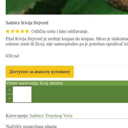
Sadnice Kivija Hejvord
Odlična sorta i lako održavanje.
Plod Kivija Hejvord je srednje krupan do krupan. Meso je slatkokise
oslonac (stub ili žicu), nije samooplodno pa je potreban oprašivač ki
650
rsd
Доступно за авансну куповину
Vreme sazrevanja: Kraj oktobra
Sadnice
Kivija
Hejvord
количина
Категорија:
Sadnice Tropskog Voća
Najčešće postavljana pitanja