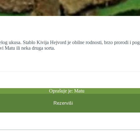
log ukusa. Stablo Kivija Hejvord je obilne rodnosti, brzo prorodi i pog
vi Matu ili neka druga sorta.
Oprašuje je: Matu
Rezerviši