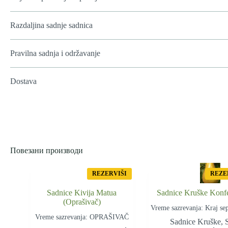
Razdaljina sadnje sadnica
Pravilna sadnja i održavanje
Dostava
Повезани производи
REZERVIŠI
REZE
Sadnice Kivija Matua
Sadnice Kruške Konf
(Oprašivač)
Vreme sazrevanja: Kraj se
Vreme sazrevanja: OPRAŠIVAČ
Sadnice Kruške
,