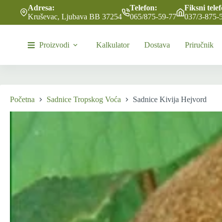
Skip
Adresa:
Telefon:
Fiksni tele
to
Kruševac, Ljubava BB 37254
065/875-59-77
037/3-875-
content
Proizvodi
Kalkulator
Dostava
Priručnik
Početna
Sadnice Tropskog Voća
Sadnice Kivija Hejvord