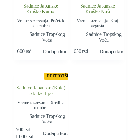
Sadnice Japanske
Sadnice Japanske
Kruške Kumoi
Kruške Naši
Vreme sazrevanja: Početak
Vreme sazrevanja: Kraj
septembra
avgusta
Sadnice Tropskog
Sadnice Tropskog
Voća
Voća
600
rsd
650
rsd
Dodaj u korpu
Dodaj u korpu
REZERVIŠI
Sadnice Japanske (Kaki)
Jabuke Tipo
Vreme sazrevanja: Sredina
oktobra
Sadnice Tropskog
Voća
Овај
500
rsd
–
Dodaj u korpu
производ
Распон
1.000
rsd
има