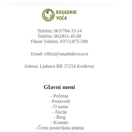
цена:
више
од
варијанти.
500rsd
Опције
до
могу
1.000rsd
бити
Telefon: 063/784-33-14
изабране
Telefon: 063/811-45-68
на
Fiksni Telefon: 037/3-875-598
страници
производа.
Email: office@rasadnikvoca.rs
Adresa: Ljubava BB 37254 Kruševac
Glavni meni
‐ Početna
‐ Proizvodi
‐ O nama
‐ Akcija
‐ Blog
‐ Kontakt
‐ Često postavljana pitanja