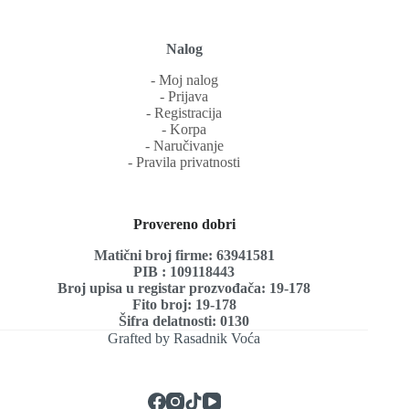
Nalog
‐ Moj nalog
‐ Prijava
‐ Registracija
‐ Korpa
‐ Naručivanje
‐ Pravila privatnosti
Provereno dobri
Matični broj firme: 63941581
PIB : 109118443
Broj upisa u registar prozvođača: 19-178
Fito broj: 19-178
Šifra delatnosti: 0130
Grafted by Rasadnik Voća