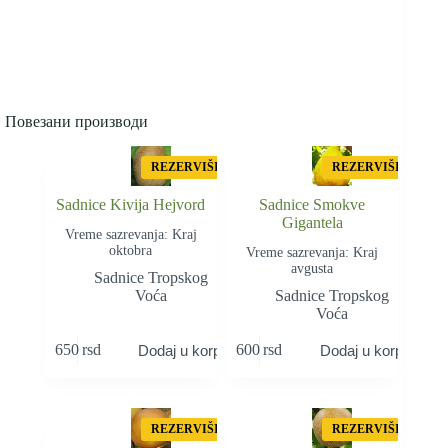
Повезани производи
REZERVIŠI
REZERVIŠI
Sadnice Kivija Hejvord
Sadnice Smokve
Gigantela
Vreme sazrevanja: Kraj
oktobra
Vreme sazrevanja: Kraj
avgusta
Sadnice Tropskog
Voća
Sadnice Tropskog
Voća
650
rsd
600
rsd
Dodaj u korpu
Dodaj u korpu
REZERVIŠI
REZERVIŠI