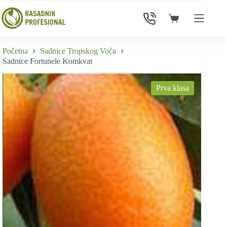
Skip
to
Shopping
content
cart
Početna
Sadnice Tropskog Voća
Sadnice Fortunele Komkvat
Prva klasa