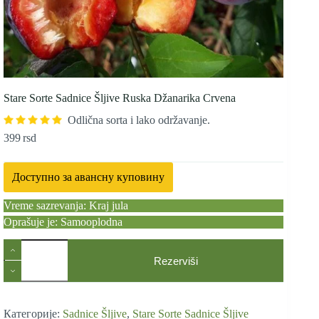
Stare Sorte Sadnice Šljive Ruska Džanarika Crvena
Odlična sorta i lako održavanje.
399
rsd
Доступно за авансну куповину
Vreme sazrevanja: Kraj jula
Oprašuje je: Samooplodna
Stare
Sorte
Rezerviši
Sadnice
Šljive
Ruska
Džanarika
Категорије:
Sadnice Šljive
,
Stare Sorte Sadnice Šljive
Crvena