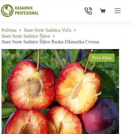
Skip
to
Shopping
content
cart
Početna
Stare Sorte Sadnica Voća
Stare Sorte Sadnice Šljive
Stare Sorte Sadnice Šljive Ruska Džanarika Crvena
Prva klasa