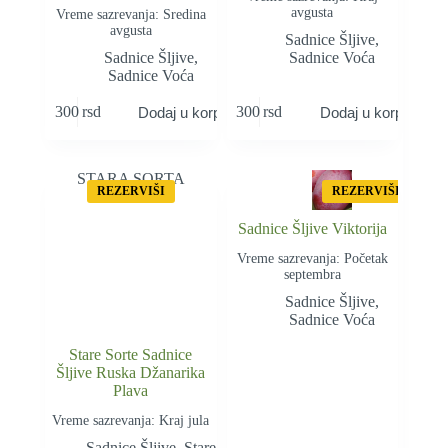
avgusta
Vreme sazrevanja: Sredina
avgusta
Sadnice Šljive
,
Sadnice Šljive
,
Sadnice Voća
Sadnice Voća
300
rsd
300
rsd
Dodaj u korpu
Dodaj u korpu
STARA SORTA
REZERVIŠI
REZERVIŠI
Sadnice Šljive Viktorija
Vreme sazrevanja: Početak
septembra
Sadnice Šljive
,
Sadnice Voća
Stare Sorte Sadnice
Šljive Ruska Džanarika
Plava
Vreme sazrevanja: Kraj jula
Sadnice Šljive
,
Stare