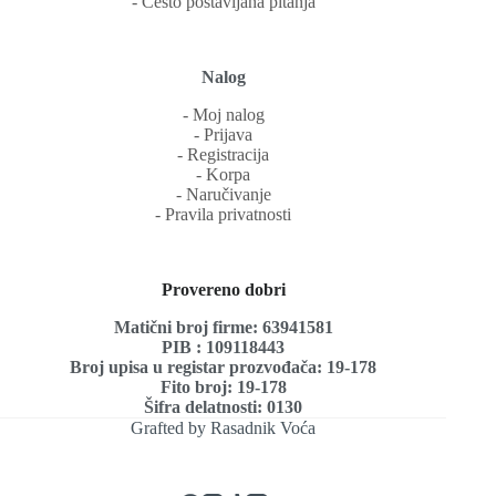
‐ Često postavljana pitanja
Nalog
‐ Moj nalog
‐ Prijava
‐ Registracija
‐ Korpa
‐ Naručivanje
‐ Pravila privatnosti
Provereno dobri
Matični broj firme: 63941581
PIB : 109118443
Broj upisa u registar prozvođača: 19-178
Fito broj: 19-178
Šifra delatnosti: 0130
Grafted by Rasadnik Voća