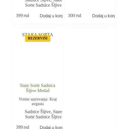
Sorte Sadnice Šljive
399
rsd
300
rsd
Dodaj u korpu
Dodaj u korpu
STARA SORTA
REZERVIŠI
Stare Sorte Sadnica
Šljive Metlaš
Vreme sazrevanja: Kraj
avgusta
Sadnice Šljive
,
Stare
Sorte Sadnice Šljive
399
rsd
Dodaj u korpu