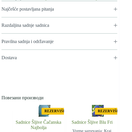
количина
Najčešće postavljana pitanja
Razdaljina sadnje sadnica
Pravilna sadnja i održavanje
Dostava
Повезани производи
REZERVIŠI
REZERVIŠI
Sadnice Šljive Čačanska
Sadnice Šljive Blu Fri
Najbolja
Vreme sazrevanja: Kraj