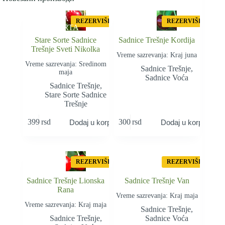
STAR
A
REZERVIŠI
REZERVIŠI
SORTA
Stare Sorte Sadnice
Sadnice Trešnje Kordija
Trešnje Sveti Nikolka
Vreme sazrevanja: Kraj juna
Vreme sazrevanja: Sredinom
Sadnice Trešnje
,
maja
Sadnice Voća
Sadnice Trešnje
,
Stare Sorte Sadnice
Trešnje
399
rsd
300
rsd
Dodaj u korpu
Dodaj u korpu
REZERVIŠI
REZERVIŠI
Sadnice Trešnje Lionska
Sadnice Trešnje Van
Rana
Vreme sazrevanja: Kraj maja
Vreme sazrevanja: Kraj maja
Sadnice Trešnje
,
Sadnice Trešnje
,
Sadnice Voća