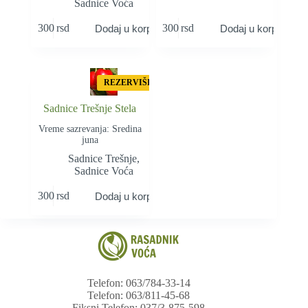
Sadnice Voća
300
rsd
300
rsd
Dodaj u korpu
Dodaj u korpu
REZERVIŠI
Sadnice Trešnje Stela
Vreme sazrevanja: Sredina
juna
Sadnice Trešnje
,
Sadnice Voća
300
rsd
Dodaj u korpu
Telefon: 063/784-33-14
Telefon: 063/811-45-68
Fiksni Telefon: 037/3-875-598