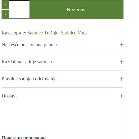
Sadnice
Trešnje
Rezerviši
Napoleonova
количина
Категорије:
Sadnice Trešnje
,
Sadnice Voća
Najčešće postavljana pitanja
Razdaljina sadnje sadnica
Pravilna sadnja i održavanje
Dostava
Повезани производи