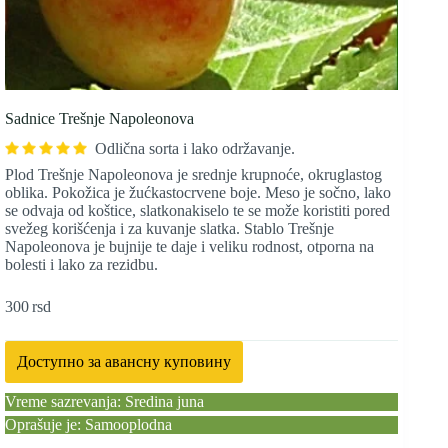
Sadnice Trešnje Napoleonova
Odlična sorta i lako održavanje.
Plod Trešnje Napoleonova je srednje krupnoće, okruglastog
oblika. Pokožica je žućkastocrvene boje. Meso je sočno, lako
se odvaja od koštice, slatkonakiselo te se može koristiti pored
svežeg korišćenja i za kuvanje slatka. Stablo Trešnje
Napoleonova je bujnije te daje i veliku rodnost, otporna na
bolesti i lako za rezidbu.
300
rsd
Доступно за авансну куповину
Vreme sazrevanja: Sredina juna
Oprašuje je: Samooplodna