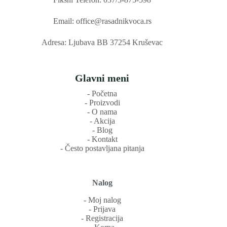
Email: office@rasadnikvoca.rs
Adresa: Ljubava BB 37254 Kruševac
Glavni meni
‐ Početna
‐ Proizvodi
‐ O nama
‐ Akcija
‐ Blog
‐ Kontakt
‐ Često postavljana pitanja
Nalog
‐ Moj nalog
‐ Prijava
‐ Registracija