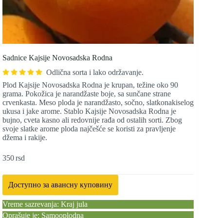
Sadnice Kajsije Novosadska Rodna
Odlična sorta i lako održavanje.
Plod Kajsije Novosadska Rodna je krupan, težine oko 90
grama. Pokožica je narandžaste boje, sa sunčane strane
crvenkasta. Meso ploda je narandžasto, sočno, slatkonakiselog
ukusa i jake arome. Stablo Kajsije Novosadska Rodna je
bujno, cveta kasno ali redovnije rađa od ostalih sorti. Zbog
svoje slatke arome ploda najčešće se koristi za pravljenje
džema i rakije.
350
rsd
Доступно за авансну куповину
Vreme sazrevanja: Kraj jula
Oprašuje je: Samooplodna