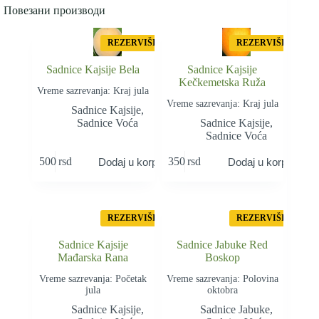
Повезани производи
REZERVIŠI
REZERVIŠI
Sadnice Kajsije Bela
Sadnice Kajsije
Kečkemetska Ruža
Vreme sazrevanja: Kraj jula
Vreme sazrevanja: Kraj jula
Sadnice Kajsije
,
Sadnice Voća
Sadnice Kajsije
,
Sadnice Voća
500
rsd
350
rsd
Dodaj u korpu
Dodaj u korpu
REZERVIŠI
REZERVIŠI
Sadnice Kajsije
Sadnice Jabuke Red
Mađarska Rana
Boskop
Vreme sazrevanja: Početak
Vreme sazrevanja: Polovina
jula
oktobra
Sadnice Kajsije
,
Sadnice Jabuke
,