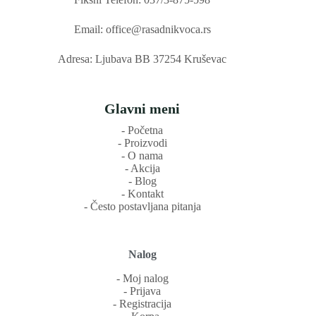
Email: office@rasadnikvoca.rs
Adresa: Ljubava BB 37254 Kruševac
Glavni meni
‐ Početna
‐ Proizvodi
‐ O nama
‐ Akcija
‐ Blog
‐ Kontakt
‐ Često postavljana pitanja
Nalog
‐ Moj nalog
‐ Prijava
‐ Registracija