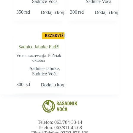
Sadnice Voća
Sadnice Voća
350
rsd
300
rsd
Dodaj u korpu
Dodaj u korpu
REZERVIŠI
Sadnice Jabuke Fudži
Vreme sazrevanja: Početak
oktobra
Sadnice Jabuke
,
Sadnice Voća
300
rsd
Dodaj u korpu
Telefon: 063/784-33-14
Telefon: 063/811-45-68
Fiksni Telefon: 037/3-875-598