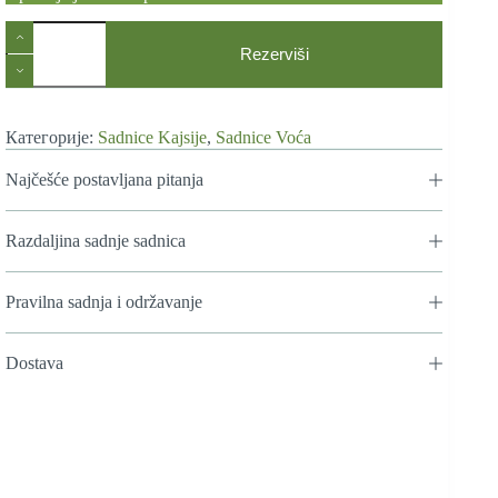
Sadnice
Kajsije
Rezerviši
Novosadska
Rodna
количина
Категорије:
Sadnice Kajsije
,
Sadnice Voća
Najčešće postavljana pitanja
Razdaljina sadnje sadnica
Pravilna sadnja i održavanje
Dostava