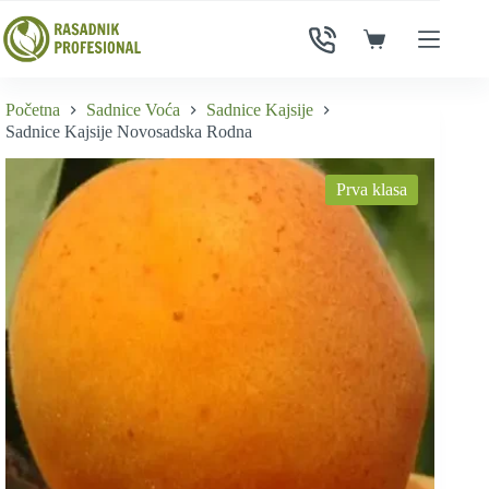
Skip
to
Shopping
content
cart
Početna
Sadnice Voća
Sadnice Kajsije
Sadnice Kajsije Novosadska Rodna
Prva klasa