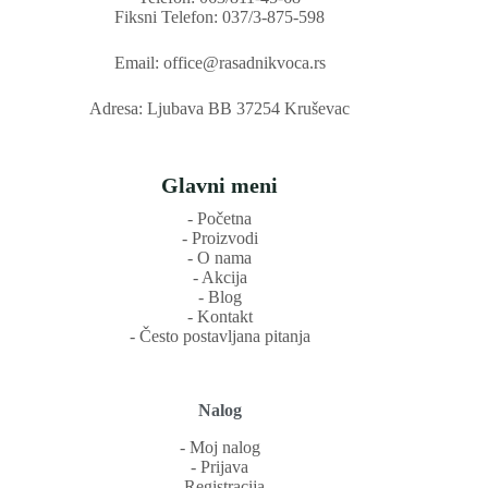
Fiksni Telefon: 037/3-875-598
Email: office@rasadnikvoca.rs
Adresa: Ljubava BB 37254 Kruševac
Glavni meni
‐ Početna
‐ Proizvodi
‐ O nama
‐ Akcija
‐ Blog
‐ Kontakt
‐ Često postavljana pitanja
Nalog
‐ Moj nalog
‐ Prijava
‐ Registracija