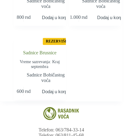
Sadnice Bobičastog
Sadnice Bobičastog
voća
voća
800
rsd
1.000
rsd
Dodaj u korpu
Dodaj u korpu
REZERVIŠI
Sadnice Brusnice
Vreme sazrevanja: Kraj
septembra
Sadnice Bobičastog
voća
600
rsd
Dodaj u korpu
Telefon: 063/784-33-14
Telefon: 063/811-45-68