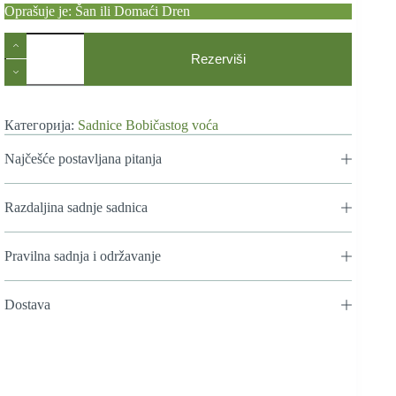
Oprašuje je: Šan ili Domaći Dren
Sadnice
Kalemljenog
Rezerviši
Drena
Kazanlak
количина
Категорија:
Sadnice Bobičastog voća
Najčešće postavljana pitanja
Razdaljina sadnje sadnica
Pravilna sadnja i održavanje
Dostava