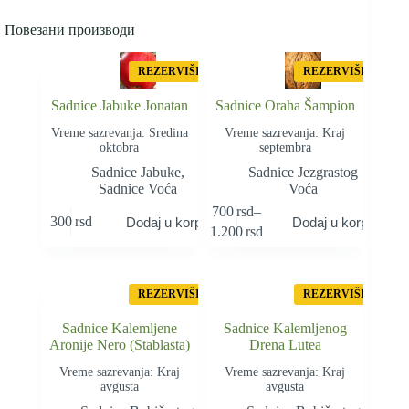
Повезани производи
REZERVIŠI
REZERVIŠI
Sadnice Jabuke Jonatan
Sadnice Oraha Šampion
Vreme sazrevanja: Sredina
Vreme sazrevanja: Kraj
oktobra
septembra
Sadnice Jabuke
,
Sadnice Jezgrastog
Sadnice Voća
Voća
Овај
700
rsd
–
300
rsd
Dodaj u korpu
Dodaj u korpu
производ
Распон
1.200
rsd
има
цена:
више
од
варијанти.
700rsd
Опције
до
REZERVIŠI
REZERVIŠI
могу
1.200rsd
бити
Sadnice Kalemljene
Sadnice Kalemljenog
изабране
Aronije Nero (Stablasta)
Drena Lutea
на
Vreme sazrevanja: Kraj
страници
Vreme sazrevanja: Kraj
avgusta
avgusta
производа.