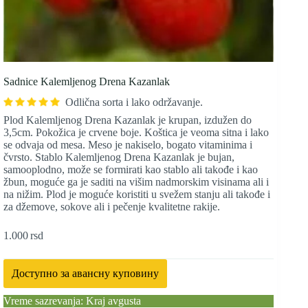
Sadnice Kalemljenog Drena Kazanlak
Odlična sorta i lako održavanje.
Plod Kalemljenog Drena Kazanlak je krupan, izdužen do
3,5cm. Pokožica je crvene boje. Koštica je veoma sitna i lako
se odvaja od mesa. Meso je nakiselo, bogato vitaminima i
čvrsto. Stablo Kalemljenog Drena Kazanlak je bujan,
samooplodno, može se formirati kao stablo ali takođe i kao
žbun, moguće ga je saditi na višim nadmorskim visinama ali i
na nižim. Plod je moguće koristiti u svežem stanju ali takođe i
za džemove, sokove ali i pečenje kvalitetne rakije.
1.000
rsd
Доступно за авансну куповину
Vreme sazrevanja: Kraj avgusta