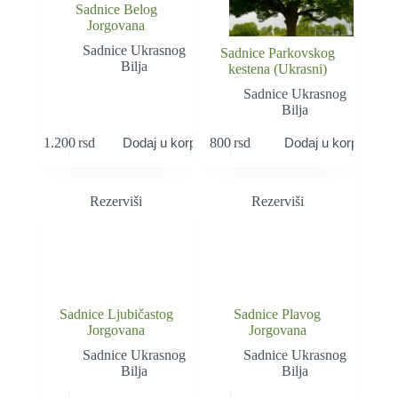
Sadnice Belog
Jorgovana
Sadnice Ukrasnog
Sadnice Parkovskog
Bilja
kestena (Ukrasni)
Sadnice Ukrasnog
Bilja
1.200
rsd
800
rsd
Dodaj u korpu
Dodaj u korpu
Rezerviši
Rezerviši
Sadnice Ljubičastog
Sadnice Plavog
Jorgovana
Jorgovana
Sadnice Ukrasnog
Sadnice Ukrasnog
Bilja
Bilja