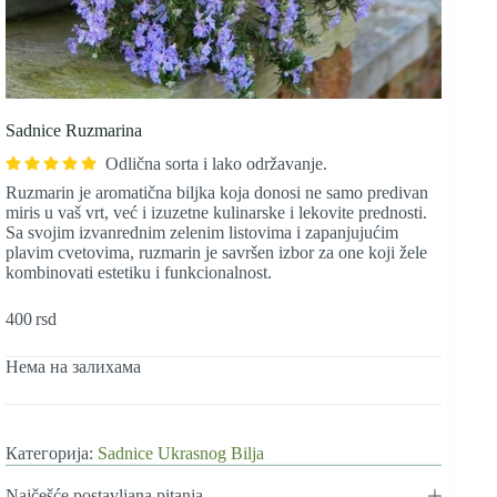
Sadnice Ruzmarina
Odlična sorta i lako održavanje.
Ruzmarin je aromatična biljka koja donosi ne samo predivan
miris u vaš vrt, već i izuzetne kulinarske i lekovite prednosti.
Sa svojim izvanrednim zelenim listovima i zapanjujućim
plavim cvetovima, ruzmarin je savršen izbor za one koji žele
kombinovati estetiku i funkcionalnost.
400
rsd
Нема на залихама
Категорија:
Sadnice Ukrasnog Bilja
Najčešće postavljana pitanja