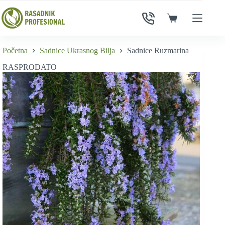
Skip
to
Shopping
content
cart
Početna
Sadnice Ukrasnog Bilja
Sadnice Ruzmarina
RASPRODATO