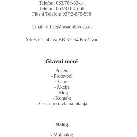
Telefon: 063/784-33-14
Telefon: 063/811-45-68
Fiksni Telefon: 037/3-875-598
Email: office@rasadnikvoca.rs
Adresa: Ljubava BB 37254 Kruševac
Glavni meni
‐ Početna
‐ Proizvodi
‐ O nama
‐ Akcija
‐ Blog
‐ Kontakt
‐ Često postavljana pitanja
Nalog
‐ Moj nalog