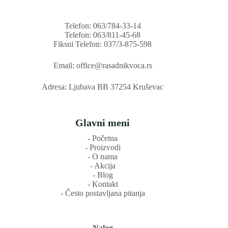
Telefon: 063/784-33-14
Telefon: 063/811-45-68
Fiksni Telefon: 037/3-875-598
Email: office@rasadnikvoca.rs
Adresa: Ljubava BB 37254 Kruševac
Glavni meni
‐ Početna
‐ Proizvodi
‐ O nama
‐ Akcija
‐ Blog
‐ Kontakt
‐ Često postavljana pitanja
Nalog