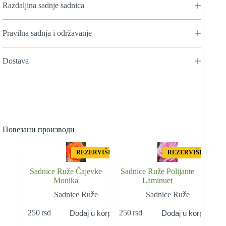
Razdaljina sadnje sadnica
Pravilna sadnja i održavanje
Dostava
Повезани производи
REZERVIŠI
REZERVIŠI
Sadnice Ruže Čajevke
Sadnice Ruže Polijante
Monika
Laminuet
Sadnice Ruže
Sadnice Ruže
250
rsd
250
rsd
Dodaj u korpu
Dodaj u korpu