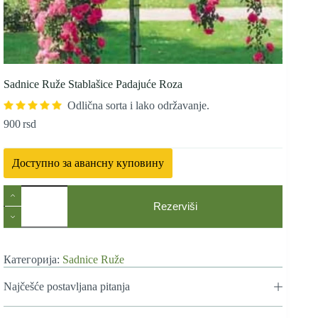
Sadnice Ruže Stablašice Padajuće Roza
Odlična sorta i lako održavanje.
900
rsd
Доступно за авансну куповину
Sadnice
Ruže
Rezerviši
Stablašice
Padajuće
Roza
количина
Категорија:
Sadnice Ruže
Najčešće postavljana pitanja