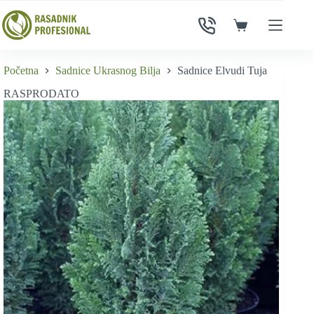
Skip
to
Shopping
content
cart
Početna
Sadnice Ukrasnog Bilja
Sadnice Elvudi Tuja
RASPRODATO