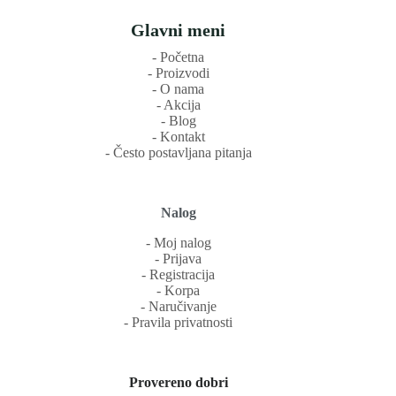
Glavni meni
‐ Početna
‐ Proizvodi
‐ O nama
‐ Akcija
‐ Blog
‐ Kontakt
‐ Često postavljana pitanja
Nalog
‐ Moj nalog
‐ Prijava
‐ Registracija
‐ Korpa
‐ Naručivanje
‐ Pravila privatnosti
Provereno dobri