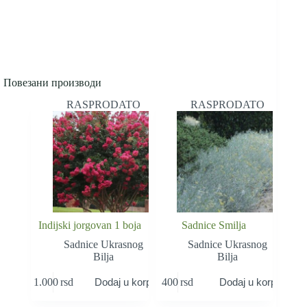
Повезани производи
RASPRODATO
RASPRODATO
Indijski jorgovan 1 boja
Sadnice Smilja
Sadnice Ukrasnog
Sadnice Ukrasnog
Bilja
Bilja
1.000
rsd
400
rsd
Dodaj u korpu
Dodaj u korpu